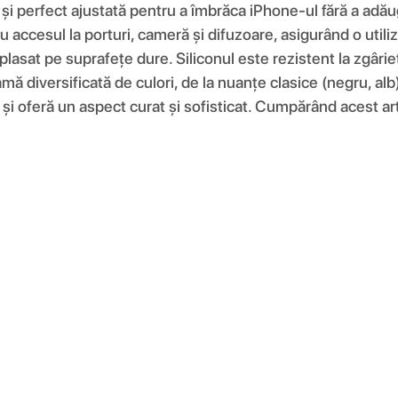
e și perfect ajustată pentru a îmbrăca iPhone-ul fără a adău
 accesul la porturi, cameră și difuzoare, asigurând o utiliz
plasat pe suprafețe dure. Siliconul este rezistent la zgâri
amă diversificată de culori, de la nuanțe clasice (negru, alb
și oferă un aspect curat și sofisticat. Cumpărând acest artic