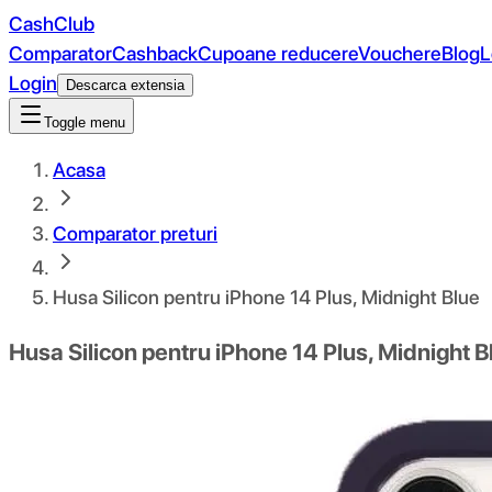
CashClub
Comparator
Cashback
Cupoane reducere
Vouchere
Blog
L
Login
Descarca extensia
Toggle menu
Acasa
Comparator preturi
Husa Silicon pentru iPhone 14 Plus, Midnight Blue
Husa Silicon pentru iPhone 14 Plus, Midnight B