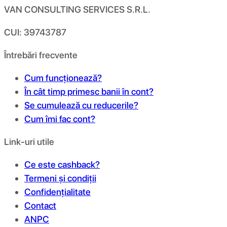
VAN CONSULTING SERVICES S.R.L.
CUI: 39743787
Întrebări frecvente
Cum funcționează?
În cât timp primesc banii în cont?
Se cumulează cu reducerile?
Cum îmi fac cont?
Link-uri utile
Ce este cashback?
Termeni și condiții
Confidențialitate
Contact
ANPC