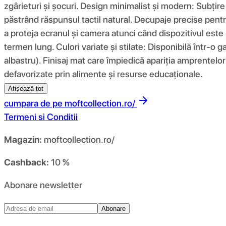
zgârieturi și șocuri. Design minimalist și modern: Subțir
păstrând răspunsul tactil natural. Decupaje precise pentru
a proteja ecranul și camera atunci când dispozitivul este 
termen lung. Culori variate și stilate: Disponibilă într-o g
albastru). Finisaj mat care împiedică apariția amprentelor 
defavorizate prin alimente și resurse educaționale.
Afișează tot
cumpara de pe
moftcollection.ro/
Termeni si Conditii
Magazin:
moftcollection.ro/
Cashback:
10 %
Abonare newsletter
Abonare