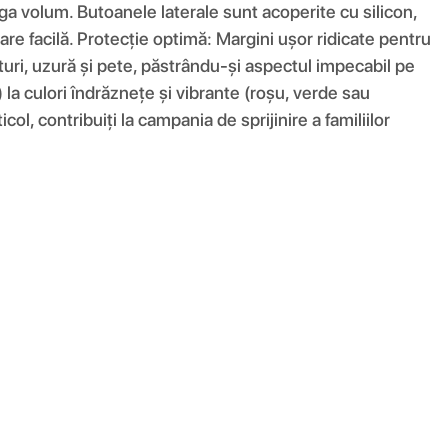
ga volum. Butoanele laterale sunt acoperite cu silicon,
are facilă. Protecție optimă: Margini ușor ridicate pentru
eturi, uzură și pete, păstrându-și aspectul impecabil pe
) la culori îndrăznețe și vibrante (roșu, verde sau
ol, contribuiți la campania de sprijinire a familiilor