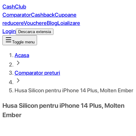
CashClub
Comparator
Cashback
Cupoane
reducere
Vouchere
Blog
Loializare
Login
Descarca extensia
Toggle menu
Acasa
Comparator preturi
Husa Silicon pentru iPhone 14 Plus, Molten Ember
Husa Silicon pentru iPhone 14 Plus, Molten
Ember