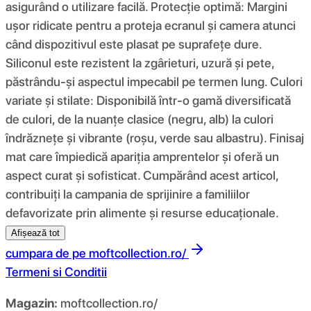
asigurând o utilizare facilă. Protecție optimă: Margini
ușor ridicate pentru a proteja ecranul și camera atunci
când dispozitivul este plasat pe suprafețe dure.
Siliconul este rezistent la zgârieturi, uzură și pete,
păstrându-și aspectul impecabil pe termen lung. Culori
variate și stilate: Disponibilă într-o gamă diversificată
de culori, de la nuanțe clasice (negru, alb) la culori
îndrăznețe și vibrante (roșu, verde sau albastru). Finisaj
mat care împiedică apariția amprentelor și oferă un
aspect curat și sofisticat. Cumpărând acest articol,
contribuiți la campania de sprijinire a familiilor
defavorizate prin alimente și resurse educaționale.
Afișează tot
cumpara de pe
moftcollection.ro/
Termeni si Conditii
Magazin:
moftcollection.ro/