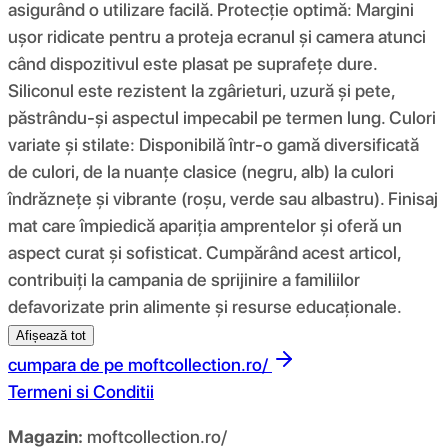
asigurând o utilizare facilă. Protecție optimă: Margini
ușor ridicate pentru a proteja ecranul și camera atunci
când dispozitivul este plasat pe suprafețe dure.
Siliconul este rezistent la zgârieturi, uzură și pete,
păstrându-și aspectul impecabil pe termen lung. Culori
variate și stilate: Disponibilă într-o gamă diversificată
de culori, de la nuanțe clasice (negru, alb) la culori
îndrăznețe și vibrante (roșu, verde sau albastru). Finisaj
mat care împiedică apariția amprentelor și oferă un
aspect curat și sofisticat. Cumpărând acest articol,
contribuiți la campania de sprijinire a familiilor
defavorizate prin alimente și resurse educaționale.
Afișează tot
cumpara de pe
moftcollection.ro/
Termeni si Conditii
Magazin:
moftcollection.ro/