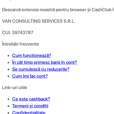
Descarcă extensia noastră pentru browser și CashClub îți d
VAN CONSULTING SERVICES S.R.L.
CUI: 39743787
Întrebări frecvente
Cum funcționează?
În cât timp primesc banii în cont?
Se cumulează cu reducerile?
Cum îmi fac cont?
Link-uri utile
Ce este cashback?
Termeni și condiții
Confidențialitate