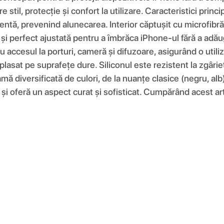
re stil, protecție și confort la utilizare. Caracteristici pri
entă, prevenind alunecarea. Interior căptușit cu microfibră 
e și perfect ajustată pentru a îmbrăca iPhone-ul fără a adău
 accesul la porturi, cameră și difuzoare, asigurând o utiliz
plasat pe suprafețe dure. Siliconul este rezistent la zgâri
amă diversificată de culori, de la nuanțe clasice (negru, alb
și oferă un aspect curat și sofisticat. Cumpărând acest artic