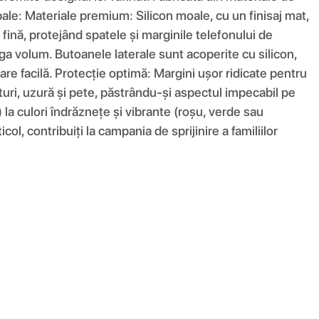
ncipale: Materiale premium: Silicon moale, cu un finisaj mat,
fină, protejând spatele și marginile telefonului de
ga volum. Butoanele laterale sunt acoperite cu silicon,
are facilă. Protecție optimă: Margini ușor ridicate pentru
eturi, uzură și pete, păstrându-și aspectul impecabil pe
) la culori îndrăznețe și vibrante (roșu, verde sau
ol, contribuiți la campania de sprijinire a familiilor