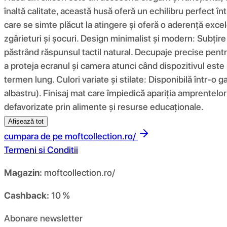
înaltă calitate, această husă oferă un echilibru perfect înt
care se simte plăcut la atingere și oferă o aderență excel
zgârieturi și șocuri. Design minimalist și modern: Subțir
păstrând răspunsul tactil natural. Decupaje precise pentru
a proteja ecranul și camera atunci când dispozitivul este 
termen lung. Culori variate și stilate: Disponibilă într-o g
albastru). Finisaj mat care împiedică apariția amprentelor 
defavorizate prin alimente și resurse educaționale.
Afișează tot
cumpara de pe
moftcollection.ro/
Termeni si Conditii
Magazin:
moftcollection.ro/
Cashback:
10 %
Abonare newsletter