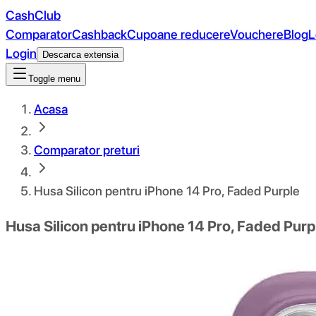
CashClub
Comparator
Cashback
Cupoane reducere
Vouchere
Blog
L
Login
Descarca extensia
Toggle menu
Acasa
Comparator preturi
Husa Silicon pentru iPhone 14 Pro, Faded Purple
Husa Silicon pentru iPhone 14 Pro, Faded Purp