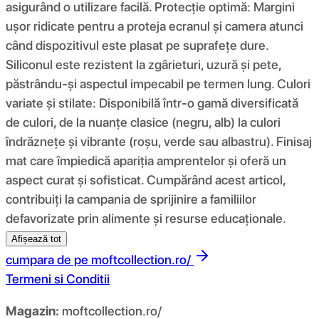
asigurând o utilizare facilă. Protecție optimă: Margini
ușor ridicate pentru a proteja ecranul și camera atunci
când dispozitivul este plasat pe suprafețe dure.
Siliconul este rezistent la zgârieturi, uzură și pete,
păstrându-și aspectul impecabil pe termen lung. Culori
variate și stilate: Disponibilă într-o gamă diversificată
de culori, de la nuanțe clasice (negru, alb) la culori
îndrăznețe și vibrante (roșu, verde sau albastru). Finisaj
mat care împiedică apariția amprentelor și oferă un
aspect curat și sofisticat. Cumpărând acest articol,
contribuiți la campania de sprijinire a familiilor
defavorizate prin alimente și resurse educaționale.
Afișează tot
cumpara de pe
moftcollection.ro/
Termeni si Conditii
Magazin:
moftcollection.ro/