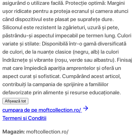
asigurând o utilizare facilă. Protecție optimă: Margini
ușor ridicate pentru a proteja ecranul și camera atunci
când dispozitivul este plasat pe suprafețe dure.
Siliconul este rezistent la zgârieturi, uzură și pete,
păstrându-și aspectul impecabil pe termen lung. Culori
variate și stilate: Disponibilă într-o gamă diversificată
de culori, de la nuanțe clasice (negru, alb) la culori
îndrăznețe și vibrante (roșu, verde sau albastru). Finisaj
mat care împiedică apariția amprentelor și oferă un
aspect curat și sofisticat. Cumpărând acest articol,
contribuiți la campania de sprijinire a familiilor
defavorizate prin alimente și resurse educaționale.
Afișează tot
cumpara de pe
moftcollection.ro/
Termeni si Conditii
Magazin:
moftcollection.ro/