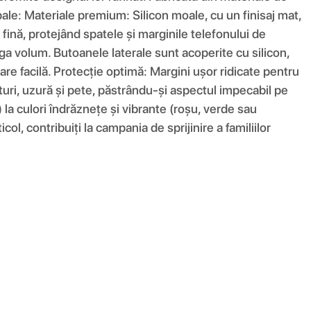
ncipale: Materiale premium: Silicon moale, cu un finisaj mat,
fină, protejând spatele și marginile telefonului de
ga volum. Butoanele laterale sunt acoperite cu silicon,
are facilă. Protecție optimă: Margini ușor ridicate pentru
eturi, uzură și pete, păstrându-și aspectul impecabil pe
) la culori îndrăznețe și vibrante (roșu, verde sau
ol, contribuiți la campania de sprijinire a familiilor