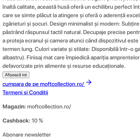
înaltă calitate, această husă oferă un echilibru perfect înt
care se simte plăcut la atingere și oferă o aderență excel
zgârieturi și șocuri. Design minimalist și modern: Subțir
păstrând răspunsul tactil natural. Decupaje precise pentru
a proteja ecranul și camera atunci când dispozitivul este 
termen lung. Culori variate și stilate: Disponibilă într-o g
albastru). Finisaj mat care împiedică apariția amprentelor 
defavorizate prin alimente și resurse educaționale.
Afișează tot
cumpara de pe
moftcollection.ro/
Termeni si Conditii
Magazin:
moftcollection.ro/
Cashback:
10 %
Abonare newsletter