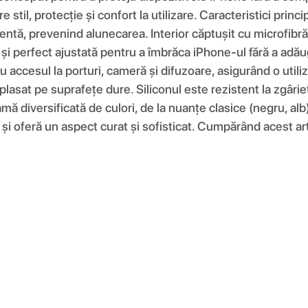
re stil, protecție și confort la utilizare. Caracteristici pri
entă, prevenind alunecarea. Interior căptușit cu microfibră 
e și perfect ajustată pentru a îmbrăca iPhone-ul fără a adău
 accesul la porturi, cameră și difuzoare, asigurând o utiliz
plasat pe suprafețe dure. Siliconul este rezistent la zgâri
amă diversificată de culori, de la nuanțe clasice (negru, alb
și oferă un aspect curat și sofisticat. Cumpărând acest artic