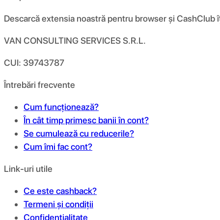
Descarcă extensia noastră pentru browser și CashClub îți d
VAN CONSULTING SERVICES S.R.L.
CUI: 39743787
Întrebări frecvente
Cum funcționează?
În cât timp primesc banii în cont?
Se cumulează cu reducerile?
Cum îmi fac cont?
Link-uri utile
Ce este cashback?
Termeni și condiții
Confidențialitate