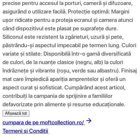
precise pentru accesul la porturi, cameră și difuzoare,
asigurând o utilizare facilă. Protecție optimă: Margini
ușor ridicate pentru a proteja ecranul și camera atunci
când dispozitivul este plasat pe suprafețe dure.
Siliconul este rezistent la zgârieturi, uzură și pete,
păstrându-și aspectul impecabil pe termen lung. Culori
variate și stilate: Disponibilă într-o gamă diversificată
de culori, de la nuanțe clasice (negru, alb) la culori
îndrăznețe și vibrante (roșu, verde sau albastru). Finisaj
mat care împiedică apariția amprentelor și oferă un
aspect curat și sofisticat. Cumpărând acest articol,
contribuiți la campania de sprijinire a familiilor
defavorizate prin alimente și resurse educaționale.
Afișează tot
cumpara de pe
moftcollection.ro/
Termeni si Conditii