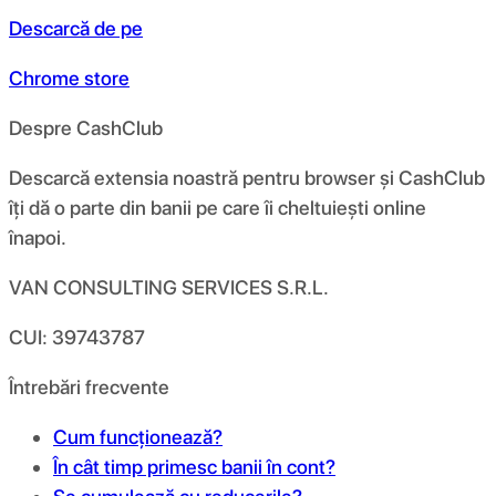
Descarcă de pe
Chrome store
Despre CashClub
Descarcă extensia noastră pentru browser și CashClub
îți dă o parte din banii pe care îi cheltuiești online
înapoi.
VAN CONSULTING SERVICES S.R.L.
CUI: 39743787
Întrebări frecvente
Cum funcționează?
În cât timp primesc banii în cont?