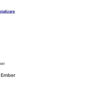
oializare
ber
n Ember