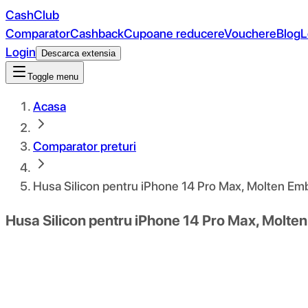
CashClub
Comparator
Cashback
Cupoane reducere
Vouchere
Blog
L
Login
Descarca extensia
Toggle menu
Acasa
Comparator preturi
Husa Silicon pentru iPhone 14 Pro Max, Molten Em
Husa Silicon pentru iPhone 14 Pro Max, Molte