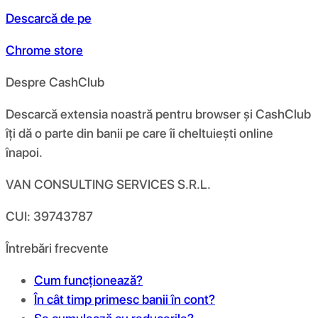
Descarcă de pe
Chrome store
Despre CashClub
Descarcă extensia noastră pentru browser și CashClub
îți dă o parte din banii pe care îi cheltuiești online
înapoi.
VAN CONSULTING SERVICES S.R.L.
CUI: 39743787
Întrebări frecvente
Cum funcționează?
În cât timp primesc banii în cont?