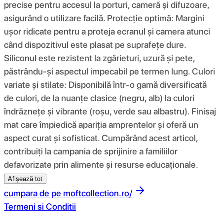
precise pentru accesul la porturi, cameră și difuzoare,
asigurând o utilizare facilă. Protecție optimă: Margini
ușor ridicate pentru a proteja ecranul și camera atunci
când dispozitivul este plasat pe suprafețe dure.
Siliconul este rezistent la zgârieturi, uzură și pete,
păstrându-și aspectul impecabil pe termen lung. Culori
variate și stilate: Disponibilă într-o gamă diversificată
de culori, de la nuanțe clasice (negru, alb) la culori
îndrăznețe și vibrante (roșu, verde sau albastru). Finisaj
mat care împiedică apariția amprentelor și oferă un
aspect curat și sofisticat. Cumpărând acest articol,
contribuiți la campania de sprijinire a familiilor
defavorizate prin alimente și resurse educaționale.
Afișează tot
cumpara de pe
moftcollection.ro/
Termeni si Conditii