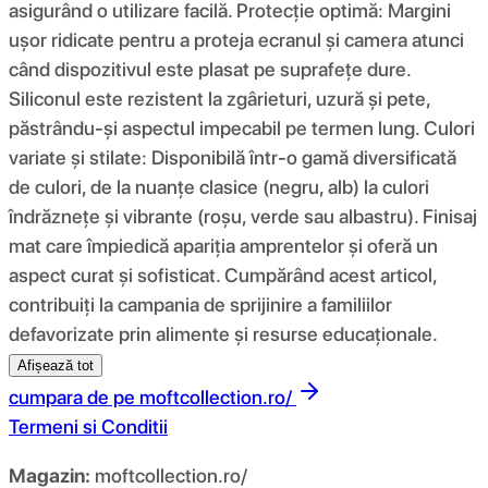
asigurând o utilizare facilă. Protecție optimă: Margini
ușor ridicate pentru a proteja ecranul și camera atunci
când dispozitivul este plasat pe suprafețe dure.
Siliconul este rezistent la zgârieturi, uzură și pete,
păstrându-și aspectul impecabil pe termen lung. Culori
variate și stilate: Disponibilă într-o gamă diversificată
de culori, de la nuanțe clasice (negru, alb) la culori
îndrăznețe și vibrante (roșu, verde sau albastru). Finisaj
mat care împiedică apariția amprentelor și oferă un
aspect curat și sofisticat. Cumpărând acest articol,
contribuiți la campania de sprijinire a familiilor
defavorizate prin alimente și resurse educaționale.
Afișează tot
cumpara de pe
moftcollection.ro/
Termeni si Conditii
Magazin:
moftcollection.ro/