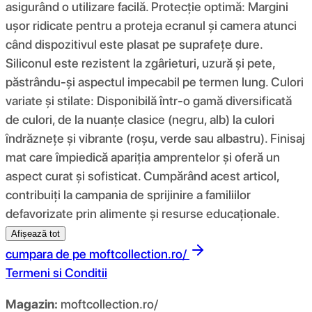
asigurând o utilizare facilă. Protecție optimă: Margini
ușor ridicate pentru a proteja ecranul și camera atunci
când dispozitivul este plasat pe suprafețe dure.
Siliconul este rezistent la zgârieturi, uzură și pete,
păstrându-și aspectul impecabil pe termen lung. Culori
variate și stilate: Disponibilă într-o gamă diversificată
de culori, de la nuanțe clasice (negru, alb) la culori
îndrăznețe și vibrante (roșu, verde sau albastru). Finisaj
mat care împiedică apariția amprentelor și oferă un
aspect curat și sofisticat. Cumpărând acest articol,
contribuiți la campania de sprijinire a familiilor
defavorizate prin alimente și resurse educaționale.
Afișează tot
cumpara de pe
moftcollection.ro/
Termeni si Conditii
Magazin:
moftcollection.ro/