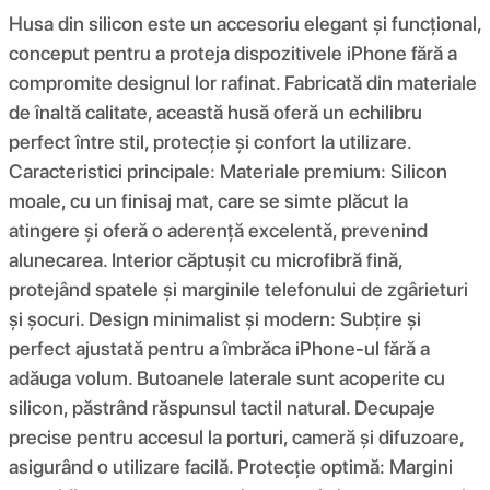
Husa din silicon este un accesoriu elegant și funcțional,
conceput pentru a proteja dispozitivele iPhone fără a
compromite designul lor rafinat. Fabricată din materiale
de înaltă calitate, această husă oferă un echilibru
perfect între stil, protecție și confort la utilizare.
Caracteristici principale: Materiale premium: Silicon
moale, cu un finisaj mat, care se simte plăcut la
atingere și oferă o aderență excelentă, prevenind
alunecarea. Interior căptușit cu microfibră fină,
protejând spatele și marginile telefonului de zgârieturi
și șocuri. Design minimalist și modern: Subțire și
perfect ajustată pentru a îmbrăca iPhone-ul fără a
adăuga volum. Butoanele laterale sunt acoperite cu
silicon, păstrând răspunsul tactil natural. Decupaje
precise pentru accesul la porturi, cameră și difuzoare,
asigurând o utilizare facilă. Protecție optimă: Margini