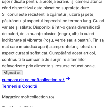
ușor ridicate pentru a proteja ecranul și camera atunci
când dispozitivul este plasat pe suprafețe dure.
Siliconul este rezistent la zgârieturi, uzură și pete,
păstrându-și aspectul impecabil pe termen lung. Culori
variate și stilate: Disponibilă într-o gamă diversificată
de culori, de la nuanțe clasice (negru, alb) la culori
îndrăznețe și vibrante (roșu, verde sau albastru). Finisaj
mat care împiedică apariția amprentelor și oferă un
aspect curat și sofisticat. Cumpărând acest articol,
contribuiți la campania de sprijinire a familiilor
defavorizate prin alimente și resurse educaționale.
Afișează tot
cumpara de pe
moftcollection.ro/
Termeni si Conditii
Magazin:
moftcollection.ro/