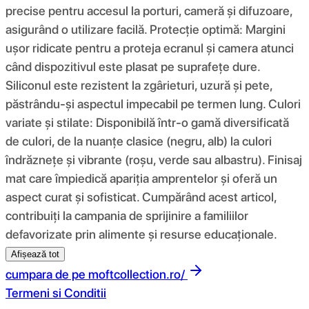
precise pentru accesul la porturi, cameră și difuzoare,
asigurând o utilizare facilă. Protecție optimă: Margini
ușor ridicate pentru a proteja ecranul și camera atunci
când dispozitivul este plasat pe suprafețe dure.
Siliconul este rezistent la zgârieturi, uzură și pete,
păstrându-și aspectul impecabil pe termen lung. Culori
variate și stilate: Disponibilă într-o gamă diversificată
de culori, de la nuanțe clasice (negru, alb) la culori
îndrăznețe și vibrante (roșu, verde sau albastru). Finisaj
mat care împiedică apariția amprentelor și oferă un
aspect curat și sofisticat. Cumpărând acest articol,
contribuiți la campania de sprijinire a familiilor
defavorizate prin alimente și resurse educaționale.
Afișează tot
cumpara de pe
moftcollection.ro/
Termeni si Conditii