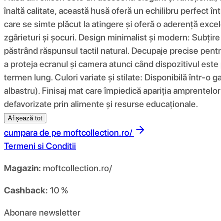
înaltă calitate, această husă oferă un echilibru perfect înt
care se simte plăcut la atingere și oferă o aderență excel
zgârieturi și șocuri. Design minimalist și modern: Subțir
păstrând răspunsul tactil natural. Decupaje precise pentru
a proteja ecranul și camera atunci când dispozitivul este 
termen lung. Culori variate și stilate: Disponibilă într-o g
albastru). Finisaj mat care împiedică apariția amprentelor 
defavorizate prin alimente și resurse educaționale.
Afișează tot
cumpara de pe
moftcollection.ro/
Termeni si Conditii
Magazin:
moftcollection.ro/
Cashback:
10 %
Abonare newsletter