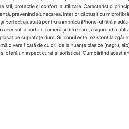
re stil, protecție și confort la utilizare. Caracteristici pri
entă, prevenind alunecarea. Interior căptușit cu microfibră 
e și perfect ajustată pentru a îmbrăca iPhone-ul fără a adău
 accesul la porturi, cameră și difuzoare, asigurând o utiliz
plasat pe suprafețe dure. Siliconul este rezistent la zgâri
amă diversificată de culori, de la nuanțe clasice (negru, alb
și oferă un aspect curat și sofisticat. Cumpărând acest artic