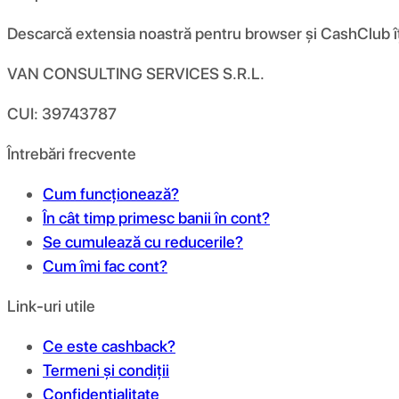
Descarcă extensia noastră pentru browser și CashClub îți d
VAN CONSULTING SERVICES S.R.L.
CUI: 39743787
Întrebări frecvente
Cum funcționează?
În cât timp primesc banii în cont?
Se cumulează cu reducerile?
Cum îmi fac cont?
Link-uri utile
Ce este cashback?
Termeni și condiții
Confidențialitate