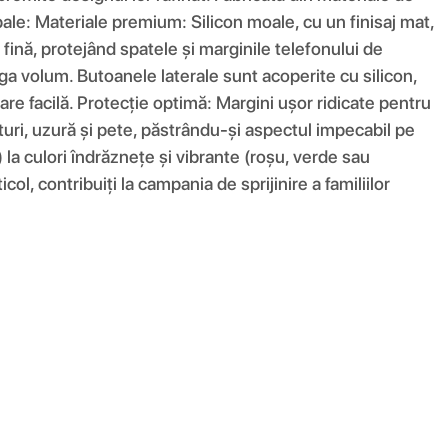
ncipale: Materiale premium: Silicon moale, cu un finisaj mat,
fină, protejând spatele și marginile telefonului de
ga volum. Butoanele laterale sunt acoperite cu silicon,
are facilă. Protecție optimă: Margini ușor ridicate pentru
eturi, uzură și pete, păstrându-și aspectul impecabil pe
) la culori îndrăznețe și vibrante (roșu, verde sau
ol, contribuiți la campania de sprijinire a familiilor