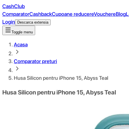
CashClub
Comparator
Cashback
Cupoane reducere
Vouchere
Blog
L
Login
Descarca extensia
Toggle menu
Acasa
Comparator preturi
Husa Silicon pentru iPhone 15, Abyss Teal
Husa Silicon pentru iPhone 15, Abyss Teal