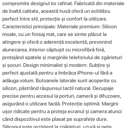
compromite designul lor rafinat. Fabricată din materiale
de înaltă calitate, această husă oferă un echilibru
perfect între stil, protecție și confort la utilizare.
Caracteristici principale: Materiale premium: Silicon
moale, cu un finisaj mat, care se simte plăcut la
atingere și oferă o aderență excelentă, prevenind
alunecarea. Interior căptușit cu microfibră fină,
protejând spatele și marginile telefonului de zgârieturi
și șocuri. Design minimalist și modern: Subțire și
perfect ajustată pentru a îmbrăca iPhone-ul fără a
adăuga volum. Butoanele laterale sunt acoperite cu
silicon, păstrând răspunsul tactil natural. Decupaje
precise pentru accesul la porturi, cameră și difuzoare,
asigurând o utilizare facilă. Protecție optimă: Margini
ușor ridicate pentru a proteja ecranul și camera atunci
când dispozitivul este plasat pe suprafețe dure.
Siliconul este rezistent la zgârieturi, uzură și pete,