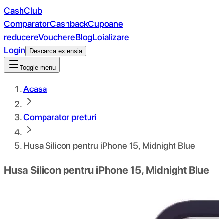
CashClub
Comparator
Cashback
Cupoane
reducere
Vouchere
Blog
Loializare
Login
Descarca extensia
Toggle menu
Acasa
Comparator preturi
Husa Silicon pentru iPhone 15, Midnight Blue
Husa Silicon pentru iPhone 15, Midnight Blue