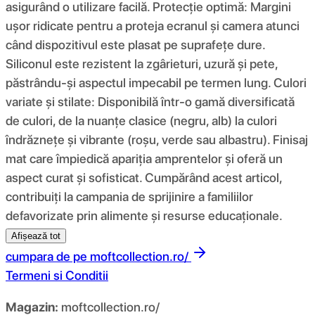
asigurând o utilizare facilă. Protecție optimă: Margini
ușor ridicate pentru a proteja ecranul și camera atunci
când dispozitivul este plasat pe suprafețe dure.
Siliconul este rezistent la zgârieturi, uzură și pete,
păstrându-și aspectul impecabil pe termen lung. Culori
variate și stilate: Disponibilă într-o gamă diversificată
de culori, de la nuanțe clasice (negru, alb) la culori
îndrăznețe și vibrante (roșu, verde sau albastru). Finisaj
mat care împiedică apariția amprentelor și oferă un
aspect curat și sofisticat. Cumpărând acest articol,
contribuiți la campania de sprijinire a familiilor
defavorizate prin alimente și resurse educaționale.
Afișează tot
cumpara de pe
moftcollection.ro/
Termeni si Conditii
Magazin:
moftcollection.ro/