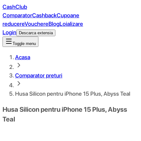
CashClub
Comparator
Cashback
Cupoane
reducere
Vouchere
Blog
Loializare
Login
Descarca extensia
Toggle menu
Acasa
Comparator preturi
Husa Silicon pentru iPhone 15 Plus, Abyss Teal
Husa Silicon pentru iPhone 15 Plus, Abyss
Teal