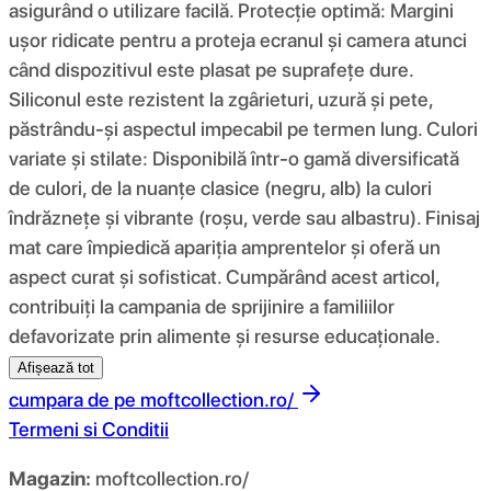
asigurând o utilizare facilă. Protecție optimă: Margini
ușor ridicate pentru a proteja ecranul și camera atunci
când dispozitivul este plasat pe suprafețe dure.
Siliconul este rezistent la zgârieturi, uzură și pete,
păstrându-și aspectul impecabil pe termen lung. Culori
variate și stilate: Disponibilă într-o gamă diversificată
de culori, de la nuanțe clasice (negru, alb) la culori
îndrăznețe și vibrante (roșu, verde sau albastru). Finisaj
mat care împiedică apariția amprentelor și oferă un
aspect curat și sofisticat. Cumpărând acest articol,
contribuiți la campania de sprijinire a familiilor
defavorizate prin alimente și resurse educaționale.
Afișează tot
cumpara de pe
moftcollection.ro/
Termeni si Conditii
Magazin:
moftcollection.ro/