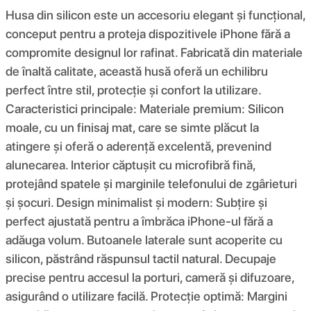
Husa din silicon este un accesoriu elegant și funcțional,
conceput pentru a proteja dispozitivele iPhone fără a
compromite designul lor rafinat. Fabricată din materiale
de înaltă calitate, această husă oferă un echilibru
perfect între stil, protecție și confort la utilizare.
Caracteristici principale: Materiale premium: Silicon
moale, cu un finisaj mat, care se simte plăcut la
atingere și oferă o aderență excelentă, prevenind
alunecarea. Interior căptușit cu microfibră fină,
protejând spatele și marginile telefonului de zgârieturi
și șocuri. Design minimalist și modern: Subțire și
perfect ajustată pentru a îmbrăca iPhone-ul fără a
adăuga volum. Butoanele laterale sunt acoperite cu
silicon, păstrând răspunsul tactil natural. Decupaje
precise pentru accesul la porturi, cameră și difuzoare,
asigurând o utilizare facilă. Protecție optimă: Margini