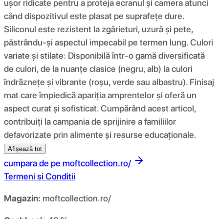
ușor ridicate pentru a proteja ecranul și camera atunci
când dispozitivul este plasat pe suprafețe dure.
Siliconul este rezistent la zgârieturi, uzură și pete,
păstrându-și aspectul impecabil pe termen lung. Culori
variate și stilate: Disponibilă într-o gamă diversificată
de culori, de la nuanțe clasice (negru, alb) la culori
îndrăznețe și vibrante (roșu, verde sau albastru). Finisaj
mat care împiedică apariția amprentelor și oferă un
aspect curat și sofisticat. Cumpărând acest articol,
contribuiți la campania de sprijinire a familiilor
defavorizate prin alimente și resurse educaționale.
Afișează tot
cumpara de pe
moftcollection.ro/
Termeni si Conditii
Magazin:
moftcollection.ro/