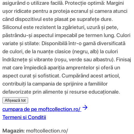
asigurând o utilizare facilă. Protecție optimă: Margini
ușor ridicate pentru a proteja ecranul și camera atunci
când dispozitivul este plasat pe suprafețe dure.
Siliconul este rezistent la zgârieturi, uzură și pete,
păstrându-și aspectul impecabil pe termen lung. Culori
variate și stilate: Disponibilă într-o gamă diversificată
de culori, de la nuanțe clasice (negru, alb) la culori
îndrăznețe și vibrante (roșu, verde sau albastru). Finisaj
mat care împiedică apariția amprentelor și oferă un
aspect curat și sofisticat. Cumpărând acest articol,
contribuiți la campania de sprijinire a familiilor
defavorizate prin alimente și resurse educaționale.
Afișează tot
cumpara de pe
moftcollection.ro/
Termeni si Conditii
Magazin:
moftcollection.ro/