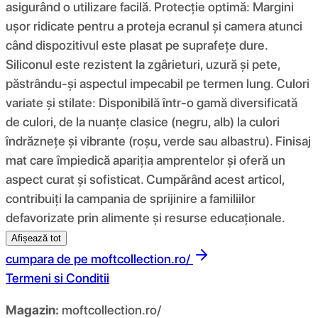
asigurând o utilizare facilă. Protecție optimă: Margini
ușor ridicate pentru a proteja ecranul și camera atunci
când dispozitivul este plasat pe suprafețe dure.
Siliconul este rezistent la zgârieturi, uzură și pete,
păstrându-și aspectul impecabil pe termen lung. Culori
variate și stilate: Disponibilă într-o gamă diversificată
de culori, de la nuanțe clasice (negru, alb) la culori
îndrăznețe și vibrante (roșu, verde sau albastru). Finisaj
mat care împiedică apariția amprentelor și oferă un
aspect curat și sofisticat. Cumpărând acest articol,
contribuiți la campania de sprijinire a familiilor
defavorizate prin alimente și resurse educaționale.
Afișează tot
cumpara de pe
moftcollection.ro/
Termeni si Conditii
Magazin:
moftcollection.ro/