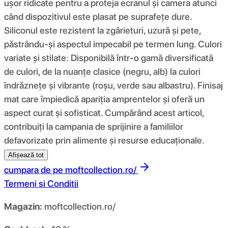
ușor ridicate pentru a proteja ecranul și camera atunci
când dispozitivul este plasat pe suprafețe dure.
Siliconul este rezistent la zgârieturi, uzură și pete,
păstrându-și aspectul impecabil pe termen lung. Culori
variate și stilate: Disponibilă într-o gamă diversificată
de culori, de la nuanțe clasice (negru, alb) la culori
îndrăznețe și vibrante (roșu, verde sau albastru). Finisaj
mat care împiedică apariția amprentelor și oferă un
aspect curat și sofisticat. Cumpărând acest articol,
contribuiți la campania de sprijinire a familiilor
defavorizate prin alimente și resurse educaționale.
Afișează tot
cumpara de pe
moftcollection.ro/
Termeni si Conditii
Magazin:
moftcollection.ro/