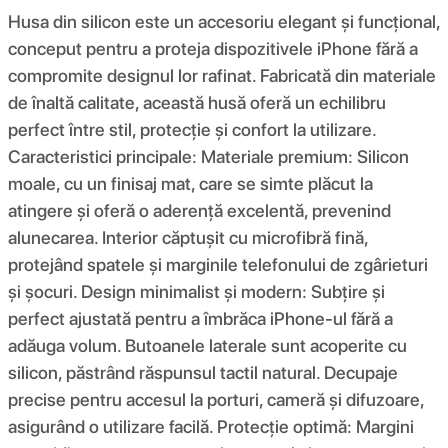
Husa din silicon este un accesoriu elegant și funcțional,
conceput pentru a proteja dispozitivele iPhone fără a
compromite designul lor rafinat. Fabricată din materiale
de înaltă calitate, această husă oferă un echilibru
perfect între stil, protecție și confort la utilizare.
Caracteristici principale: Materiale premium: Silicon
moale, cu un finisaj mat, care se simte plăcut la
atingere și oferă o aderență excelentă, prevenind
alunecarea. Interior căptușit cu microfibră fină,
protejând spatele și marginile telefonului de zgârieturi
și șocuri. Design minimalist și modern: Subțire și
perfect ajustată pentru a îmbrăca iPhone-ul fără a
adăuga volum. Butoanele laterale sunt acoperite cu
silicon, păstrând răspunsul tactil natural. Decupaje
precise pentru accesul la porturi, cameră și difuzoare,
asigurând o utilizare facilă. Protecție optimă: Margini