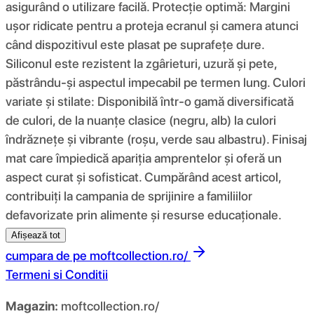
asigurând o utilizare facilă. Protecție optimă: Margini
ușor ridicate pentru a proteja ecranul și camera atunci
când dispozitivul este plasat pe suprafețe dure.
Siliconul este rezistent la zgârieturi, uzură și pete,
păstrându-și aspectul impecabil pe termen lung. Culori
variate și stilate: Disponibilă într-o gamă diversificată
de culori, de la nuanțe clasice (negru, alb) la culori
îndrăznețe și vibrante (roșu, verde sau albastru). Finisaj
mat care împiedică apariția amprentelor și oferă un
aspect curat și sofisticat. Cumpărând acest articol,
contribuiți la campania de sprijinire a familiilor
defavorizate prin alimente și resurse educaționale.
Afișează tot
cumpara de pe
moftcollection.ro/
Termeni si Conditii
Magazin:
moftcollection.ro/