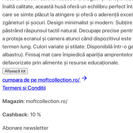
înaltă calitate, această husă oferă un echilibru perfect înt
care se simte plăcut la atingere și oferă o aderență excel
zgârieturi și șocuri. Design minimalist și modern: Subțir
păstrând răspunsul tactil natural. Decupaje precise pentru
a proteja ecranul și camera atunci când dispozitivul este 
termen lung. Culori variate și stilate: Disponibilă într-o g
albastru). Finisaj mat care împiedică apariția amprentelor 
defavorizate prin alimente și resurse educaționale.
Afișează tot
cumpara de pe
moftcollection.ro/
Termeni si Conditii
Magazin:
moftcollection.ro/
Cashback:
10 %
Abonare newsletter