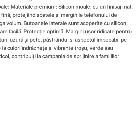
ncipale: Materiale premium: Silicon moale, cu un finisaj mat,
fină, protejând spatele și marginile telefonului de
ga volum. Butoanele laterale sunt acoperite cu silicon,
are facilă. Protecție optimă: Margini ușor ridicate pentru
eturi, uzură și pete, păstrându-și aspectul impecabil pe
) la culori îndrăznețe și vibrante (roșu, verde sau
ol, contribuiți la campania de sprijinire a familiilor