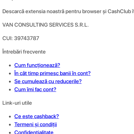
Descarcă extensia noastră pentru browser și CashClub îți d
VAN CONSULTING SERVICES S.R.L.
CUI: 39743787
Întrebări frecvente
Cum funcționează?
În cât timp primesc banii în cont?
Se cumulează cu reducerile?
Cum îmi fac cont?
Link-uri utile
Ce este cashback?
Termeni și condiții
Confidențialitate