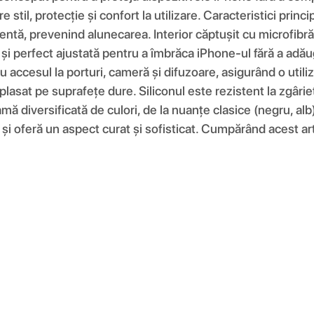
re stil, protecție și confort la utilizare. Caracteristici pri
entă, prevenind alunecarea. Interior căptușit cu microfibră 
e și perfect ajustată pentru a îmbrăca iPhone-ul fără a adău
 accesul la porturi, cameră și difuzoare, asigurând o utiliz
plasat pe suprafețe dure. Siliconul este rezistent la zgâri
amă diversificată de culori, de la nuanțe clasice (negru, alb
și oferă un aspect curat și sofisticat. Cumpărând acest artic