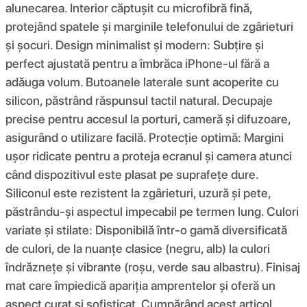
alunecarea. Interior căptușit cu microfibră fină,
protejând spatele și marginile telefonului de zgârieturi
și șocuri. Design minimalist și modern: Subțire și
perfect ajustată pentru a îmbrăca iPhone-ul fără a
adăuga volum. Butoanele laterale sunt acoperite cu
silicon, păstrând răspunsul tactil natural. Decupaje
precise pentru accesul la porturi, cameră și difuzoare,
asigurând o utilizare facilă. Protecție optimă: Margini
ușor ridicate pentru a proteja ecranul și camera atunci
când dispozitivul este plasat pe suprafețe dure.
Siliconul este rezistent la zgârieturi, uzură și pete,
păstrându-și aspectul impecabil pe termen lung. Culori
variate și stilate: Disponibilă într-o gamă diversificată
de culori, de la nuanțe clasice (negru, alb) la culori
îndrăznețe și vibrante (roșu, verde sau albastru). Finisaj
mat care împiedică apariția amprentelor și oferă un
aspect curat și sofisticat. Cumpărând acest articol,