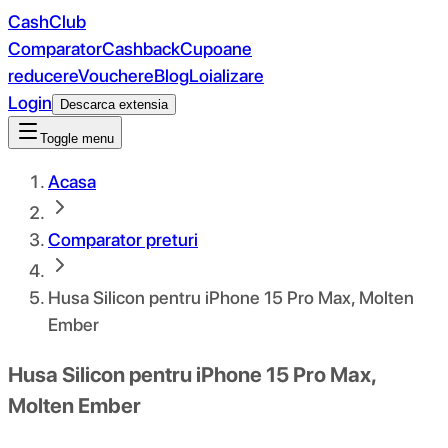
CashClub
Comparator
Cashback
Cupoane
reducere
Vouchere
Blog
Loializare
Login
Descarca extensia
Toggle menu
Acasa
Comparator preturi
Husa Silicon pentru iPhone 15 Pro Max, Molten
Ember
Husa Silicon pentru iPhone 15 Pro Max,
Molten Ember