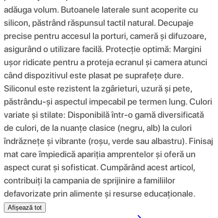
adăuga volum. Butoanele laterale sunt acoperite cu
silicon, păstrând răspunsul tactil natural. Decupaje
precise pentru accesul la porturi, cameră și difuzoare,
asigurând o utilizare facilă. Protecție optimă: Margini
ușor ridicate pentru a proteja ecranul și camera atunci
când dispozitivul este plasat pe suprafețe dure.
Siliconul este rezistent la zgârieturi, uzură și pete,
păstrându-și aspectul impecabil pe termen lung. Culori
variate și stilate: Disponibilă într-o gamă diversificată
de culori, de la nuanțe clasice (negru, alb) la culori
îndrăznețe și vibrante (roșu, verde sau albastru). Finisaj
mat care împiedică apariția amprentelor și oferă un
aspect curat și sofisticat. Cumpărând acest articol,
contribuiți la campania de sprijinire a familiilor
defavorizate prin alimente și resurse educaționale.
Afișează tot