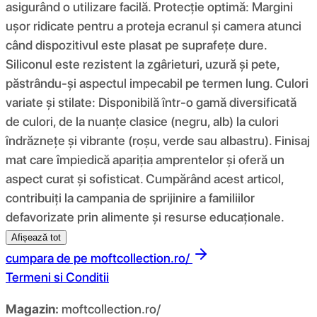
asigurând o utilizare facilă. Protecție optimă: Margini
ușor ridicate pentru a proteja ecranul și camera atunci
când dispozitivul este plasat pe suprafețe dure.
Siliconul este rezistent la zgârieturi, uzură și pete,
păstrându-și aspectul impecabil pe termen lung. Culori
variate și stilate: Disponibilă într-o gamă diversificată
de culori, de la nuanțe clasice (negru, alb) la culori
îndrăznețe și vibrante (roșu, verde sau albastru). Finisaj
mat care împiedică apariția amprentelor și oferă un
aspect curat și sofisticat. Cumpărând acest articol,
contribuiți la campania de sprijinire a familiilor
defavorizate prin alimente și resurse educaționale.
Afișează tot
cumpara de pe
moftcollection.ro/
Termeni si Conditii
Magazin:
moftcollection.ro/