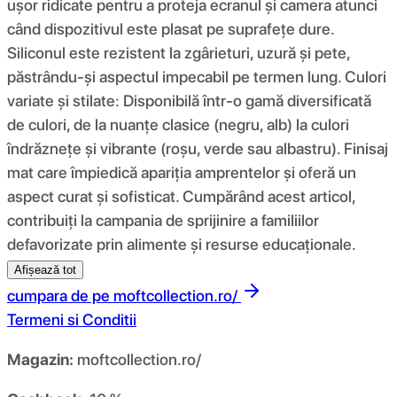
ușor ridicate pentru a proteja ecranul și camera atunci
când dispozitivul este plasat pe suprafețe dure.
Siliconul este rezistent la zgârieturi, uzură și pete,
păstrându-și aspectul impecabil pe termen lung. Culori
variate și stilate: Disponibilă într-o gamă diversificată
de culori, de la nuanțe clasice (negru, alb) la culori
îndrăznețe și vibrante (roșu, verde sau albastru). Finisaj
mat care împiedică apariția amprentelor și oferă un
aspect curat și sofisticat. Cumpărând acest articol,
contribuiți la campania de sprijinire a familiilor
defavorizate prin alimente și resurse educaționale.
Afișează tot
cumpara de pe
moftcollection.ro/
Termeni si Conditii
Magazin:
moftcollection.ro/