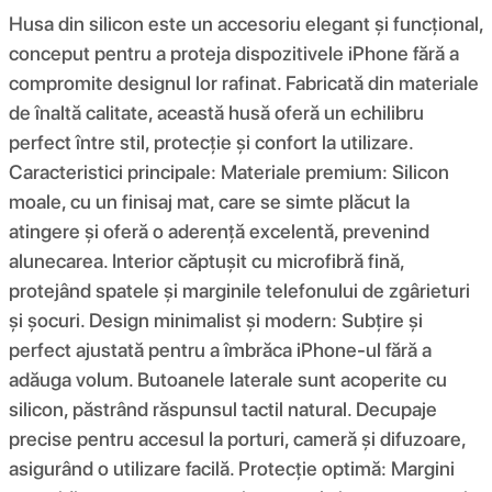
Husa din silicon este un accesoriu elegant și funcțional,
conceput pentru a proteja dispozitivele iPhone fără a
compromite designul lor rafinat. Fabricată din materiale
de înaltă calitate, această husă oferă un echilibru
perfect între stil, protecție și confort la utilizare.
Caracteristici principale: Materiale premium: Silicon
moale, cu un finisaj mat, care se simte plăcut la
atingere și oferă o aderență excelentă, prevenind
alunecarea. Interior căptușit cu microfibră fină,
protejând spatele și marginile telefonului de zgârieturi
și șocuri. Design minimalist și modern: Subțire și
perfect ajustată pentru a îmbrăca iPhone-ul fără a
adăuga volum. Butoanele laterale sunt acoperite cu
silicon, păstrând răspunsul tactil natural. Decupaje
precise pentru accesul la porturi, cameră și difuzoare,
asigurând o utilizare facilă. Protecție optimă: Margini