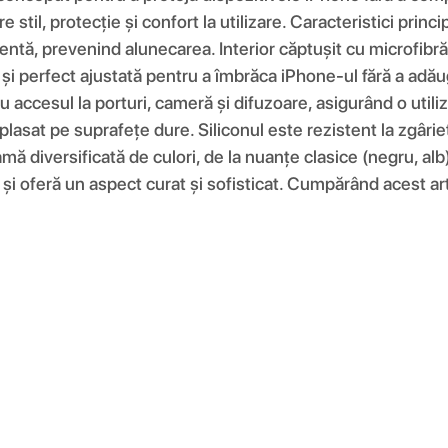
re stil, protecție și confort la utilizare. Caracteristici pri
entă, prevenind alunecarea. Interior căptușit cu microfibră 
e și perfect ajustată pentru a îmbrăca iPhone-ul fără a adău
 accesul la porturi, cameră și difuzoare, asigurând o utiliz
plasat pe suprafețe dure. Siliconul este rezistent la zgâri
amă diversificată de culori, de la nuanțe clasice (negru, alb
și oferă un aspect curat și sofisticat. Cumpărând acest artic