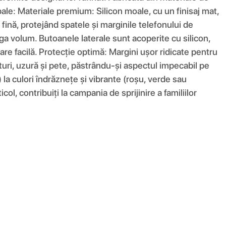
ncipale: Materiale premium: Silicon moale, cu un finisaj mat,
fină, protejând spatele și marginile telefonului de
ga volum. Butoanele laterale sunt acoperite cu silicon,
are facilă. Protecție optimă: Margini ușor ridicate pentru
eturi, uzură și pete, păstrându-și aspectul impecabil pe
) la culori îndrăznețe și vibrante (roșu, verde sau
ol, contribuiți la campania de sprijinire a familiilor