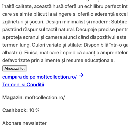
înaltă calitate, această husă oferă un echilibru perfect înt
care se simte plăcut la atingere și oferă o aderență excel
zgârieturi și șocuri. Design minimalist și modern: Subțir
păstrând răspunsul tactil natural. Decupaje precise pentru
a proteja ecranul și camera atunci când dispozitivul este 
termen lung. Culori variate și stilate: Disponibilă într-o g
albastru). Finisaj mat care împiedică apariția amprentelor 
defavorizate prin alimente și resurse educaționale.
Afișează tot
cumpara de pe
moftcollection.ro/
Termeni si Conditii
Magazin:
moftcollection.ro/
Cashback:
10 %
Abonare newsletter