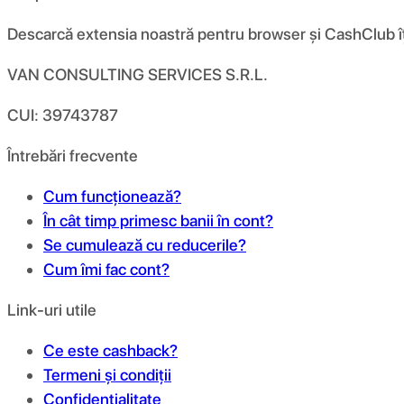
Descarcă extensia noastră pentru browser și CashClub îți d
VAN CONSULTING SERVICES S.R.L.
CUI: 39743787
Întrebări frecvente
Cum funcționează?
În cât timp primesc banii în cont?
Se cumulează cu reducerile?
Cum îmi fac cont?
Link-uri utile
Ce este cashback?
Termeni și condiții
Confidențialitate