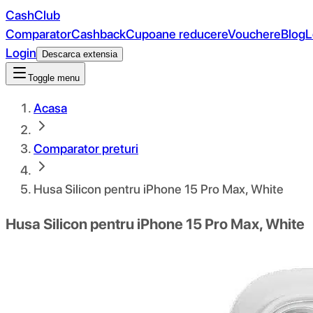
CashClub
Comparator
Cashback
Cupoane reducere
Vouchere
Blog
L
Login
Descarca extensia
Toggle menu
Acasa
Comparator preturi
Husa Silicon pentru iPhone 15 Pro Max, White
Husa Silicon pentru iPhone 15 Pro Max, White