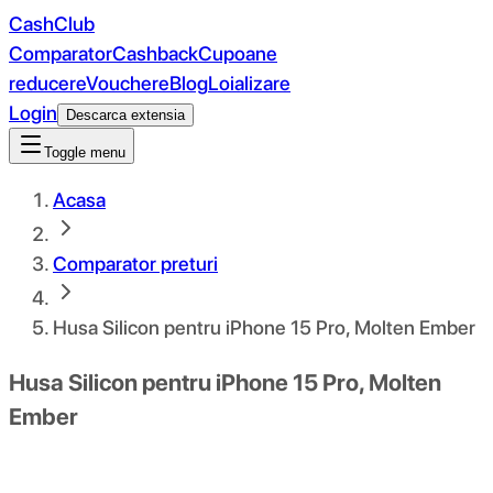
CashClub
Comparator
Cashback
Cupoane
reducere
Vouchere
Blog
Loializare
Login
Descarca extensia
Toggle menu
Acasa
Comparator preturi
Husa Silicon pentru iPhone 15 Pro, Molten Ember
Husa Silicon pentru iPhone 15 Pro, Molten
Ember