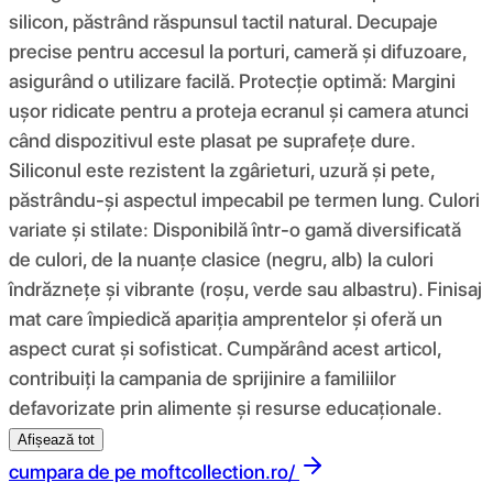
silicon, păstrând răspunsul tactil natural. Decupaje
precise pentru accesul la porturi, cameră și difuzoare,
asigurând o utilizare facilă. Protecție optimă: Margini
ușor ridicate pentru a proteja ecranul și camera atunci
când dispozitivul este plasat pe suprafețe dure.
Siliconul este rezistent la zgârieturi, uzură și pete,
păstrându-și aspectul impecabil pe termen lung. Culori
variate și stilate: Disponibilă într-o gamă diversificată
de culori, de la nuanțe clasice (negru, alb) la culori
îndrăznețe și vibrante (roșu, verde sau albastru). Finisaj
mat care împiedică apariția amprentelor și oferă un
aspect curat și sofisticat. Cumpărând acest articol,
contribuiți la campania de sprijinire a familiilor
defavorizate prin alimente și resurse educaționale.
Afișează tot
cumpara de pe
moftcollection.ro/