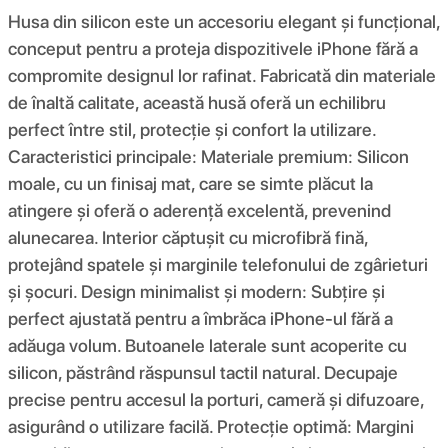
Husa din silicon este un accesoriu elegant și funcțional,
conceput pentru a proteja dispozitivele iPhone fără a
compromite designul lor rafinat. Fabricată din materiale
de înaltă calitate, această husă oferă un echilibru
perfect între stil, protecție și confort la utilizare.
Caracteristici principale: Materiale premium: Silicon
moale, cu un finisaj mat, care se simte plăcut la
atingere și oferă o aderență excelentă, prevenind
alunecarea. Interior căptușit cu microfibră fină,
protejând spatele și marginile telefonului de zgârieturi
și șocuri. Design minimalist și modern: Subțire și
perfect ajustată pentru a îmbrăca iPhone-ul fără a
adăuga volum. Butoanele laterale sunt acoperite cu
silicon, păstrând răspunsul tactil natural. Decupaje
precise pentru accesul la porturi, cameră și difuzoare,
asigurând o utilizare facilă. Protecție optimă: Margini