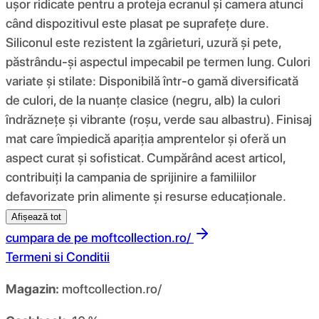
ușor ridicate pentru a proteja ecranul și camera atunci
când dispozitivul este plasat pe suprafețe dure.
Siliconul este rezistent la zgârieturi, uzură și pete,
păstrându-și aspectul impecabil pe termen lung. Culori
variate și stilate: Disponibilă într-o gamă diversificată
de culori, de la nuanțe clasice (negru, alb) la culori
îndrăznețe și vibrante (roșu, verde sau albastru). Finisaj
mat care împiedică apariția amprentelor și oferă un
aspect curat și sofisticat. Cumpărând acest articol,
contribuiți la campania de sprijinire a familiilor
defavorizate prin alimente și resurse educaționale.
Afișează tot
cumpara de pe
moftcollection.ro/
Termeni si Conditii
Magazin:
moftcollection.ro/