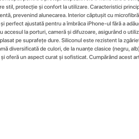
re stil, protecție și confort la utilizare. Caracteristici pri
entă, prevenind alunecarea. Interior căptușit cu microfibră 
e și perfect ajustată pentru a îmbrăca iPhone-ul fără a adău
 accesul la porturi, cameră și difuzoare, asigurând o utiliz
plasat pe suprafețe dure. Siliconul este rezistent la zgâri
amă diversificată de culori, de la nuanțe clasice (negru, alb
și oferă un aspect curat și sofisticat. Cumpărând acest artic