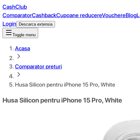
CashClub
Comparator
Cashback
Cupoane reducere
Vouchere
Blog
L
Login
Descarca extensia
Toggle menu
Acasa
Comparator preturi
Husa Silicon pentru iPhone 15 Pro, White
Husa Silicon pentru iPhone 15 Pro, White