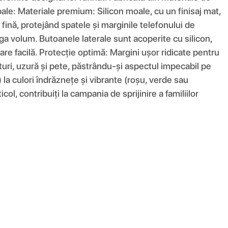
ncipale: Materiale premium: Silicon moale, cu un finisaj mat,
fină, protejând spatele și marginile telefonului de
ga volum. Butoanele laterale sunt acoperite cu silicon,
are facilă. Protecție optimă: Margini ușor ridicate pentru
eturi, uzură și pete, păstrându-și aspectul impecabil pe
) la culori îndrăznețe și vibrante (roșu, verde sau
ol, contribuiți la campania de sprijinire a familiilor