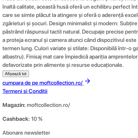
înaltă calitate, această husă oferă un echilibru perfect înt
care se simte plăcut la atingere și oferă o aderență excel
zgârieturi și șocuri. Design minimalist și modern: Subțir
păstrând răspunsul tactil natural. Decupaje precise pentru
a proteja ecranul și camera atunci când dispozitivul este 
termen lung. Culori variate și stilate: Disponibilă într-o g
albastru). Finisaj mat care împiedică apariția amprentelor 
defavorizate prin alimente și resurse educaționale.
Afișează tot
cumpara de pe
moftcollection.ro/
Termeni si Conditii
Magazin:
moftcollection.ro/
Cashback:
10 %
Abonare newsletter