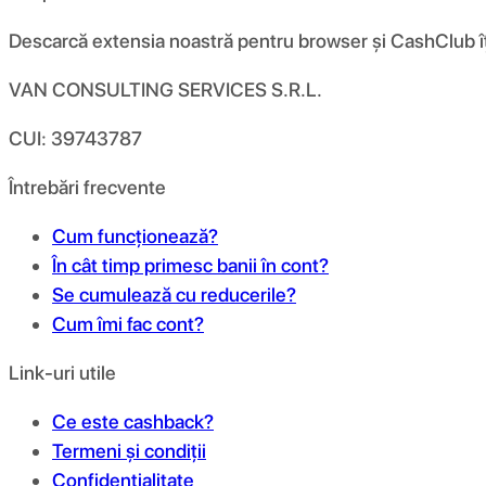
Descarcă extensia noastră pentru browser și CashClub îți d
VAN CONSULTING SERVICES S.R.L.
CUI: 39743787
Întrebări frecvente
Cum funcționează?
În cât timp primesc banii în cont?
Se cumulează cu reducerile?
Cum îmi fac cont?
Link-uri utile
Ce este cashback?
Termeni și condiții
Confidențialitate