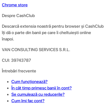
Chrome store
Despre CashClub
Descarcă extensia noastră pentru browser și CashClub
îți dă o parte din banii pe care îi cheltuiești online
înapoi.
VAN CONSULTING SERVICES S.R.L.
CUI: 39743787
Întrebări frecvente
Cum funcționează?
În cât timp primesc banii în cont?
Se cumulează cu reducerile?
Cum îmi fac cont?