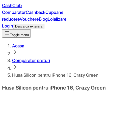
CashClub
Comparator
Cashback
Cupoane
reducere
Vouchere
Blog
Loializare
Login
Descarca extensia
Toggle menu
Acasa
Comparator preturi
Husa Silicon pentru iPhone 16, Crazy Green
Husa Silicon pentru iPhone 16, Crazy Green