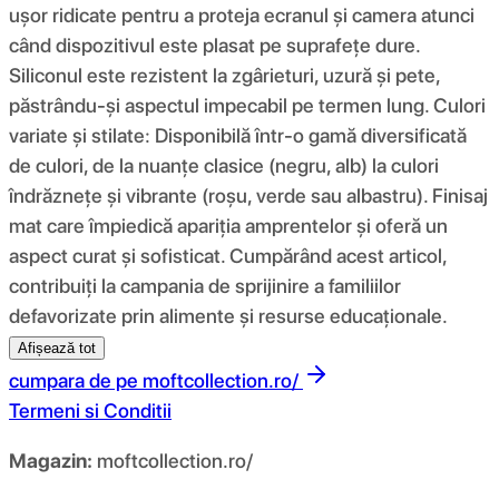
ușor ridicate pentru a proteja ecranul și camera atunci
când dispozitivul este plasat pe suprafețe dure.
Siliconul este rezistent la zgârieturi, uzură și pete,
păstrându-și aspectul impecabil pe termen lung. Culori
variate și stilate: Disponibilă într-o gamă diversificată
de culori, de la nuanțe clasice (negru, alb) la culori
îndrăznețe și vibrante (roșu, verde sau albastru). Finisaj
mat care împiedică apariția amprentelor și oferă un
aspect curat și sofisticat. Cumpărând acest articol,
contribuiți la campania de sprijinire a familiilor
defavorizate prin alimente și resurse educaționale.
Afișează tot
cumpara de pe
moftcollection.ro/
Termeni si Conditii
Magazin:
moftcollection.ro/