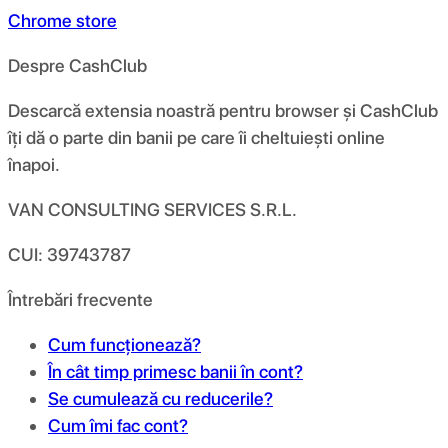
Chrome store
Despre CashClub
Descarcă extensia noastră pentru browser și CashClub
îți dă o parte din banii pe care îi cheltuiești online
înapoi.
VAN CONSULTING SERVICES S.R.L.
CUI: 39743787
Întrebări frecvente
Cum funcționează?
În cât timp primesc banii în cont?
Se cumulează cu reducerile?
Cum îmi fac cont?