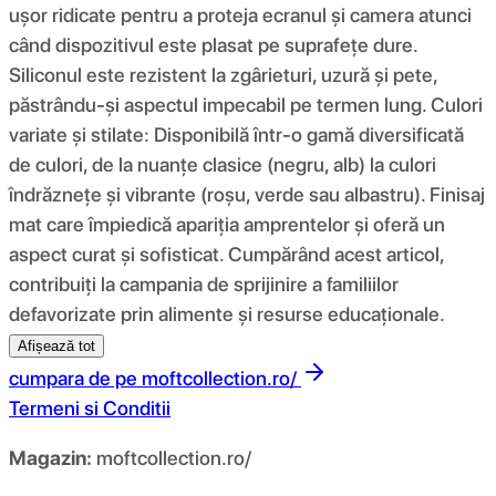
ușor ridicate pentru a proteja ecranul și camera atunci
când dispozitivul este plasat pe suprafețe dure.
Siliconul este rezistent la zgârieturi, uzură și pete,
păstrându-și aspectul impecabil pe termen lung. Culori
variate și stilate: Disponibilă într-o gamă diversificată
de culori, de la nuanțe clasice (negru, alb) la culori
îndrăznețe și vibrante (roșu, verde sau albastru). Finisaj
mat care împiedică apariția amprentelor și oferă un
aspect curat și sofisticat. Cumpărând acest articol,
contribuiți la campania de sprijinire a familiilor
defavorizate prin alimente și resurse educaționale.
Afișează tot
cumpara de pe
moftcollection.ro/
Termeni si Conditii
Magazin:
moftcollection.ro/