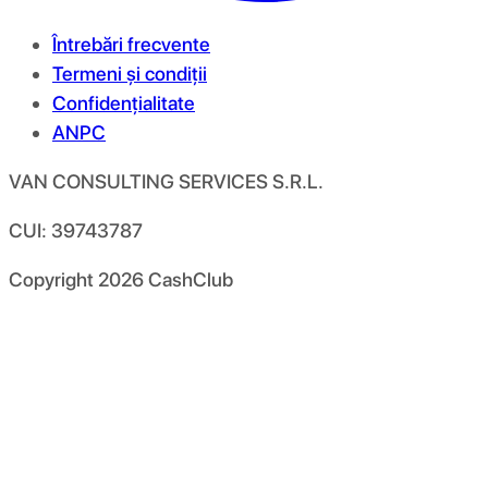
Întrebări frecvente
Termeni și condiții
Confidențialitate
ANPC
VAN CONSULTING SERVICES S.R.L.
CUI: 39743787
Copyright
2026
CashClub