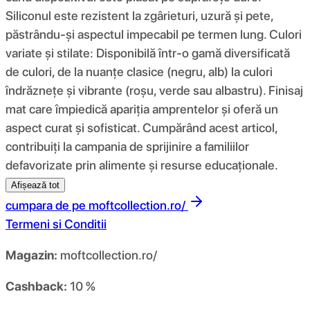
Siliconul este rezistent la zgârieturi, uzură și pete,
păstrându-și aspectul impecabil pe termen lung. Culori
variate și stilate: Disponibilă într-o gamă diversificată
de culori, de la nuanțe clasice (negru, alb) la culori
îndrăznețe și vibrante (roșu, verde sau albastru). Finisaj
mat care împiedică apariția amprentelor și oferă un
aspect curat și sofisticat. Cumpărând acest articol,
contribuiți la campania de sprijinire a familiilor
defavorizate prin alimente și resurse educaționale.
Afișează tot
cumpara de pe
moftcollection.ro/
Termeni si Conditii
Magazin:
moftcollection.ro/
Cashback:
10 %