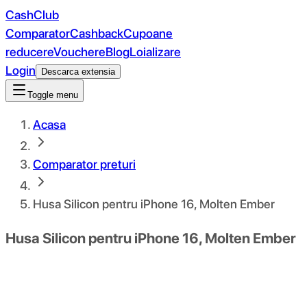
CashClub
Comparator
Cashback
Cupoane
reducere
Vouchere
Blog
Loializare
Login
Descarca extensia
Toggle menu
Acasa
Comparator preturi
Husa Silicon pentru iPhone 16, Molten Ember
Husa Silicon pentru iPhone 16, Molten Ember