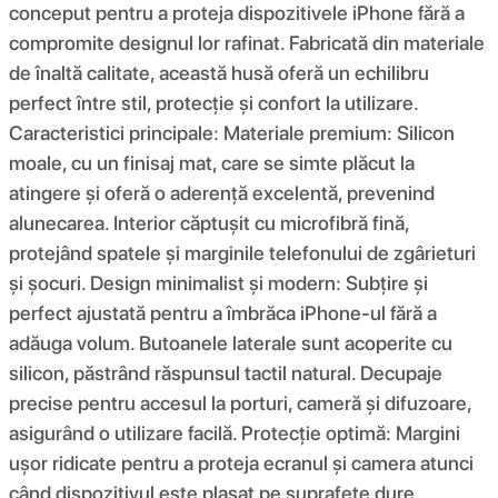
conceput pentru a proteja dispozitivele iPhone fără a
compromite designul lor rafinat. Fabricată din materiale
de înaltă calitate, această husă oferă un echilibru
perfect între stil, protecție și confort la utilizare.
Caracteristici principale: Materiale premium: Silicon
moale, cu un finisaj mat, care se simte plăcut la
atingere și oferă o aderență excelentă, prevenind
alunecarea. Interior căptușit cu microfibră fină,
protejând spatele și marginile telefonului de zgârieturi
și șocuri. Design minimalist și modern: Subțire și
perfect ajustată pentru a îmbrăca iPhone-ul fără a
adăuga volum. Butoanele laterale sunt acoperite cu
silicon, păstrând răspunsul tactil natural. Decupaje
precise pentru accesul la porturi, cameră și difuzoare,
asigurând o utilizare facilă. Protecție optimă: Margini
ușor ridicate pentru a proteja ecranul și camera atunci
când dispozitivul este plasat pe suprafețe dure.