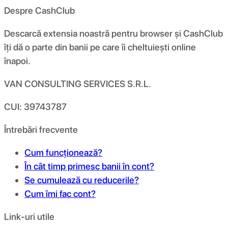
Despre CashClub
Descarcă extensia noastră pentru browser și CashClub
îți dă o parte din banii pe care îi cheltuiești online
înapoi.
VAN CONSULTING SERVICES S.R.L.
CUI: 39743787
Întrebări frecvente
Cum funcționează?
În cât timp primesc banii în cont?
Se cumulează cu reducerile?
Cum îmi fac cont?
Link-uri utile