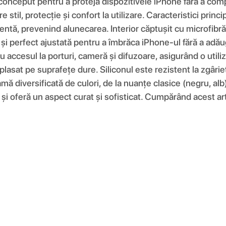
 conceput pentru a proteja dispozitivele iPhone fără a comp
re stil, protecție și confort la utilizare. Caracteristici pri
entă, prevenind alunecarea. Interior căptușit cu microfibră 
e și perfect ajustată pentru a îmbrăca iPhone-ul fără a adău
 accesul la porturi, cameră și difuzoare, asigurând o utiliz
plasat pe suprafețe dure. Siliconul este rezistent la zgâri
amă diversificată de culori, de la nuanțe clasice (negru, alb
și oferă un aspect curat și sofisticat. Cumpărând acest artic