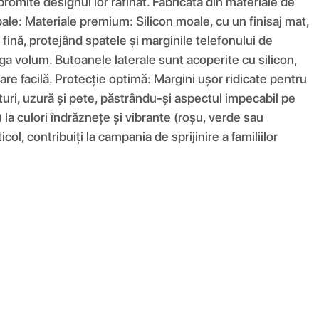
romite designul lor rafinat. Fabricată din materiale de
ncipale: Materiale premium: Silicon moale, cu un finisaj mat,
fină, protejând spatele și marginile telefonului de
ga volum. Butoanele laterale sunt acoperite cu silicon,
are facilă. Protecție optimă: Margini ușor ridicate pentru
eturi, uzură și pete, păstrându-și aspectul impecabil pe
) la culori îndrăznețe și vibrante (roșu, verde sau
ol, contribuiți la campania de sprijinire a familiilor