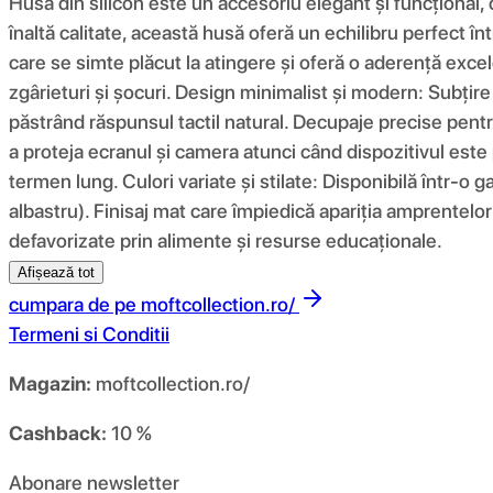
Husa din silicon este un accesoriu elegant și funcțional,
înaltă calitate, această husă oferă un echilibru perfect înt
care se simte plăcut la atingere și oferă o aderență excel
zgârieturi și șocuri. Design minimalist și modern: Subțir
păstrând răspunsul tactil natural. Decupaje precise pentru
a proteja ecranul și camera atunci când dispozitivul este 
termen lung. Culori variate și stilate: Disponibilă într-o g
albastru). Finisaj mat care împiedică apariția amprentelor 
defavorizate prin alimente și resurse educaționale.
Afișează tot
cumpara de pe
moftcollection.ro/
Termeni si Conditii
Magazin:
moftcollection.ro/
Cashback:
10 %
Abonare newsletter