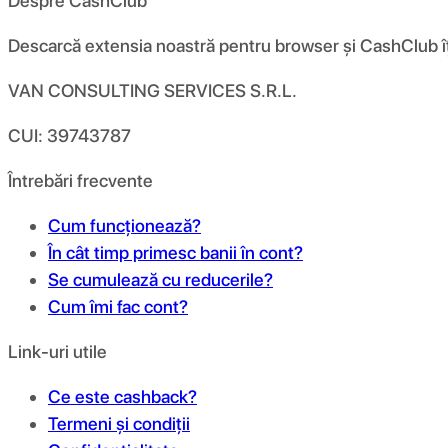
Despre CashClub
Descarcă extensia noastră pentru browser și CashClub îți d
VAN CONSULTING SERVICES S.R.L.
CUI: 39743787
Întrebări frecvente
Cum funcționează?
În cât timp primesc banii în cont?
Se cumulează cu reducerile?
Cum îmi fac cont?
Link-uri utile
Ce este cashback?
Termeni și condiții