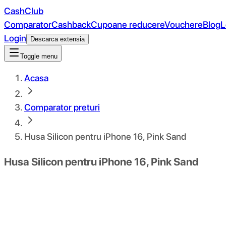
CashClub
Comparator
Cashback
Cupoane reducere
Vouchere
Blog
L
Login
Descarca extensia
Toggle menu
Acasa
Comparator preturi
Husa Silicon pentru iPhone 16, Pink Sand
Husa Silicon pentru iPhone 16, Pink Sand