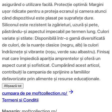
asigurând o utilizare facilă. Protecție optimă: Margini
ușor ridicate pentru a proteja ecranul și camera atunci
când dispozitivul este plasat pe suprafețe dure.
Siliconul este rezistent la zgârieturi, uzură și pete,
păstrându-și aspectul impecabil pe termen lung. Culori
variate și stilate: Disponibilă într-o gamă diversificată
de culori, de la nuanțe clasice (negru, alb) la culori
îndrăznețe și vibrante (roșu, verde sau albastru). Finisaj
mat care împiedică apariția amprentelor și oferă un
aspect curat și sofisticat. Cumpărând acest articol,
contribuiți la campania de sprijinire a familiilor
defavorizate prin alimente și resurse educaționale.
Afișează tot
cumpara de pe
moftcollection.ro/
Termeni si Conditii
Magazin:
moftcollection.ro/