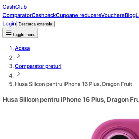
CashClub
Comparator
Cashback
Cupoane reducere
Vouchere
Blog
L
Login
Descarca extensia
Toggle menu
Acasa
Comparator preturi
Husa Silicon pentru iPhone 16 Plus, Dragon Fruit
Husa Silicon pentru iPhone 16 Plus, Dragon Fru