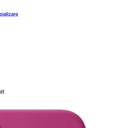
oializare
it