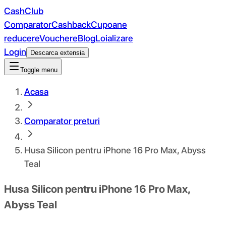
CashClub
Comparator
Cashback
Cupoane
reducere
Vouchere
Blog
Loializare
Login
Descarca extensia
Toggle menu
Acasa
Comparator preturi
Husa Silicon pentru iPhone 16 Pro Max, Abyss
Teal
Husa Silicon pentru iPhone 16 Pro Max,
Abyss Teal