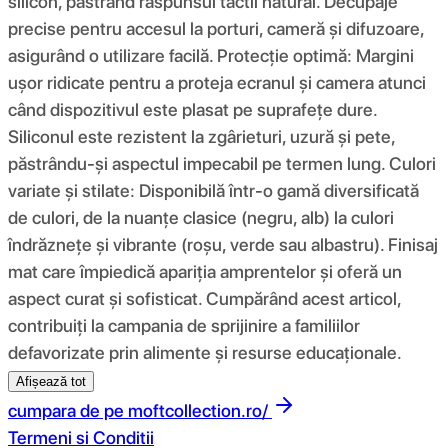
silicon, păstrând răspunsul tactil natural. Decupaje
precise pentru accesul la porturi, cameră și difuzoare,
asigurând o utilizare facilă. Protecție optimă: Margini
ușor ridicate pentru a proteja ecranul și camera atunci
când dispozitivul este plasat pe suprafețe dure.
Siliconul este rezistent la zgârieturi, uzură și pete,
păstrându-și aspectul impecabil pe termen lung. Culori
variate și stilate: Disponibilă într-o gamă diversificată
de culori, de la nuanțe clasice (negru, alb) la culori
îndrăznețe și vibrante (roșu, verde sau albastru). Finisaj
mat care împiedică apariția amprentelor și oferă un
aspect curat și sofisticat. Cumpărând acest articol,
contribuiți la campania de sprijinire a familiilor
defavorizate prin alimente și resurse educaționale.
Afișează tot
cumpara de pe
moftcollection.ro/
Termeni si Conditii