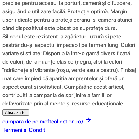
precise pentru accesul la porturi, cameră și difuzoare,
asigurând o utilizare facilă. Protecție optimă: Margini
ușor ridicate pentru a proteja ecranul și camera atunci
când dispozitivul este plasat pe suprafețe dure.
Siliconul este rezistent la zgârieturi, uzură și pete,
păstrându-și aspectul impecabil pe termen lung. Culori
variate și stilate: Disponibilă într-o gamă diversificată
de culori, de la nuanțe clasice (negru, alb) la culori
îndrăznețe și vibrante (roșu, verde sau albastru). Finisaj
mat care împiedică apariția amprentelor și oferă un
aspect curat și sofisticat. Cumpărând acest articol,
contribuiți la campania de sprijinire a familiilor
defavorizate prin alimente și resurse educaționale.
Afișează tot
cumpara de pe
moftcollection.ro/
Termeni si Conditii