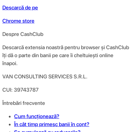
Descarcă de pe
Chrome store
Despre CashClub
Descarcă extensia noastră pentru browser și CashClub
îți dă o parte din banii pe care îi cheltuiești online
înapoi.
VAN CONSULTING SERVICES S.R.L.
CUI: 39743787
Întrebări frecvente
Cum funcționează?
În cât timp primesc banii în cont?