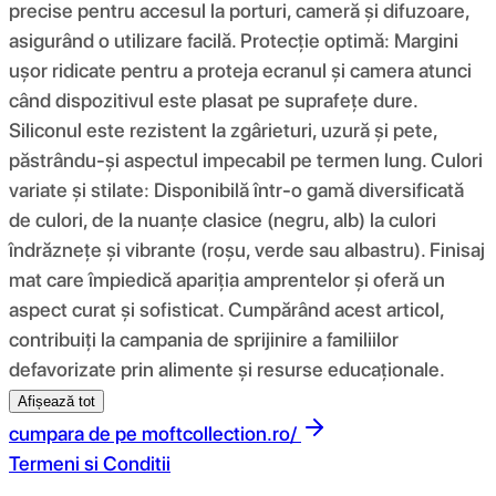
precise pentru accesul la porturi, cameră și difuzoare,
asigurând o utilizare facilă. Protecție optimă: Margini
ușor ridicate pentru a proteja ecranul și camera atunci
când dispozitivul este plasat pe suprafețe dure.
Siliconul este rezistent la zgârieturi, uzură și pete,
păstrându-și aspectul impecabil pe termen lung. Culori
variate și stilate: Disponibilă într-o gamă diversificată
de culori, de la nuanțe clasice (negru, alb) la culori
îndrăznețe și vibrante (roșu, verde sau albastru). Finisaj
mat care împiedică apariția amprentelor și oferă un
aspect curat și sofisticat. Cumpărând acest articol,
contribuiți la campania de sprijinire a familiilor
defavorizate prin alimente și resurse educaționale.
Afișează tot
cumpara de pe
moftcollection.ro/
Termeni si Conditii