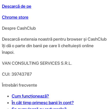
Descarcă de pe
Chrome store
Despre CashClub
Descarcă extensia noastră pentru browser și CashClub
îți dă o parte din banii pe care îi cheltuiești online
înapoi.
VAN CONSULTING SERVICES S.R.L.
CUI: 39743787
Întrebări frecvente
Cum funcționează?
În cât timp primesc banii în cont?