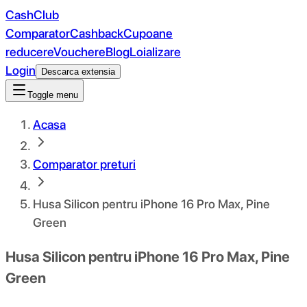
CashClub
Comparator
Cashback
Cupoane
reducere
Vouchere
Blog
Loializare
Login
Descarca extensia
Toggle menu
Acasa
Comparator preturi
Husa Silicon pentru iPhone 16 Pro Max, Pine
Green
Husa Silicon pentru iPhone 16 Pro Max, Pine
Green