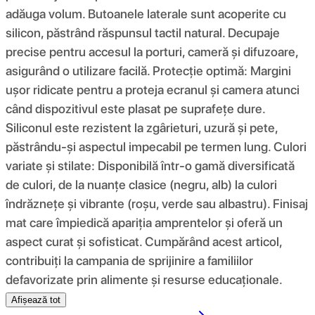
adăuga volum. Butoanele laterale sunt acoperite cu
silicon, păstrând răspunsul tactil natural. Decupaje
precise pentru accesul la porturi, cameră și difuzoare,
asigurând o utilizare facilă. Protecție optimă: Margini
ușor ridicate pentru a proteja ecranul și camera atunci
când dispozitivul este plasat pe suprafețe dure.
Siliconul este rezistent la zgârieturi, uzură și pete,
păstrându-și aspectul impecabil pe termen lung. Culori
variate și stilate: Disponibilă într-o gamă diversificată
de culori, de la nuanțe clasice (negru, alb) la culori
îndrăznețe și vibrante (roșu, verde sau albastru). Finisaj
mat care împiedică apariția amprentelor și oferă un
aspect curat și sofisticat. Cumpărând acest articol,
contribuiți la campania de sprijinire a familiilor
defavorizate prin alimente și resurse educaționale.
Afișează tot