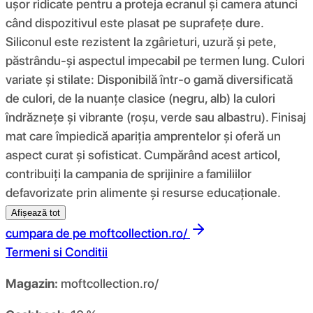
ușor ridicate pentru a proteja ecranul și camera atunci
când dispozitivul este plasat pe suprafețe dure.
Siliconul este rezistent la zgârieturi, uzură și pete,
păstrându-și aspectul impecabil pe termen lung. Culori
variate și stilate: Disponibilă într-o gamă diversificată
de culori, de la nuanțe clasice (negru, alb) la culori
îndrăznețe și vibrante (roșu, verde sau albastru). Finisaj
mat care împiedică apariția amprentelor și oferă un
aspect curat și sofisticat. Cumpărând acest articol,
contribuiți la campania de sprijinire a familiilor
defavorizate prin alimente și resurse educaționale.
Afișează tot
cumpara de pe
moftcollection.ro/
Termeni si Conditii
Magazin:
moftcollection.ro/