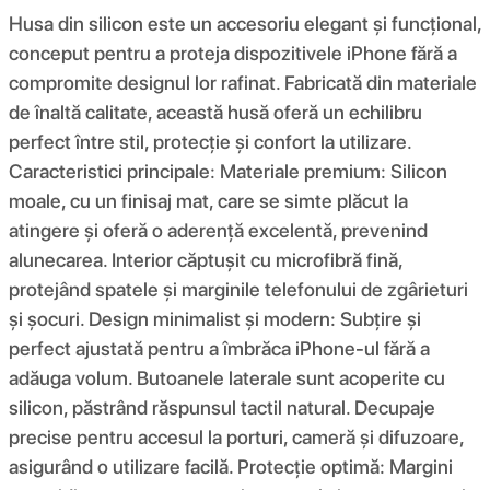
Husa din silicon este un accesoriu elegant și funcțional,
conceput pentru a proteja dispozitivele iPhone fără a
compromite designul lor rafinat. Fabricată din materiale
de înaltă calitate, această husă oferă un echilibru
perfect între stil, protecție și confort la utilizare.
Caracteristici principale: Materiale premium: Silicon
moale, cu un finisaj mat, care se simte plăcut la
atingere și oferă o aderență excelentă, prevenind
alunecarea. Interior căptușit cu microfibră fină,
protejând spatele și marginile telefonului de zgârieturi
și șocuri. Design minimalist și modern: Subțire și
perfect ajustată pentru a îmbrăca iPhone-ul fără a
adăuga volum. Butoanele laterale sunt acoperite cu
silicon, păstrând răspunsul tactil natural. Decupaje
precise pentru accesul la porturi, cameră și difuzoare,
asigurând o utilizare facilă. Protecție optimă: Margini