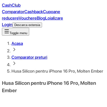
CashClub
Comparator
Cashback
Cupoane
reducere
Vouchere
Blog
Loializare
Login
Descarca extensia
Toggle menu
Acasa
Comparator preturi
Husa Silicon pentru iPhone 16 Pro, Molten Ember
Husa Silicon pentru iPhone 16 Pro, Molten
Ember