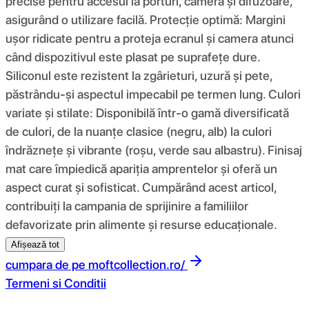
precise pentru accesul la porturi, cameră și difuzoare,
asigurând o utilizare facilă. Protecție optimă: Margini
ușor ridicate pentru a proteja ecranul și camera atunci
când dispozitivul este plasat pe suprafețe dure.
Siliconul este rezistent la zgârieturi, uzură și pete,
păstrându-și aspectul impecabil pe termen lung. Culori
variate și stilate: Disponibilă într-o gamă diversificată
de culori, de la nuanțe clasice (negru, alb) la culori
îndrăznețe și vibrante (roșu, verde sau albastru). Finisaj
mat care împiedică apariția amprentelor și oferă un
aspect curat și sofisticat. Cumpărând acest articol,
contribuiți la campania de sprijinire a familiilor
defavorizate prin alimente și resurse educaționale.
Afișează tot
cumpara de pe
moftcollection.ro/
Termeni si Conditii