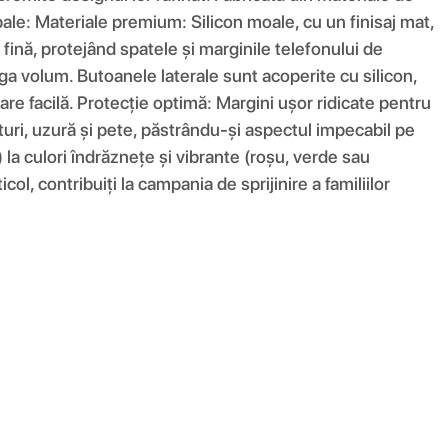
ncipale: Materiale premium: Silicon moale, cu un finisaj mat,
fină, protejând spatele și marginile telefonului de
ga volum. Butoanele laterale sunt acoperite cu silicon,
are facilă. Protecție optimă: Margini ușor ridicate pentru
eturi, uzură și pete, păstrându-și aspectul impecabil pe
) la culori îndrăznețe și vibrante (roșu, verde sau
ol, contribuiți la campania de sprijinire a familiilor