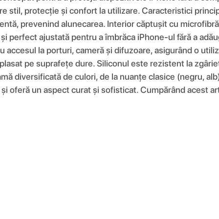
re stil, protecție și confort la utilizare. Caracteristici pri
entă, prevenind alunecarea. Interior căptușit cu microfibră 
e și perfect ajustată pentru a îmbrăca iPhone-ul fără a adău
 accesul la porturi, cameră și difuzoare, asigurând o utiliz
plasat pe suprafețe dure. Siliconul este rezistent la zgâri
amă diversificată de culori, de la nuanțe clasice (negru, alb
și oferă un aspect curat și sofisticat. Cumpărând acest artic