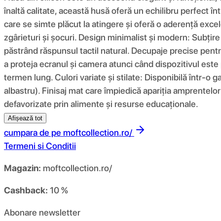
înaltă calitate, această husă oferă un echilibru perfect înt
care se simte plăcut la atingere și oferă o aderență excel
zgârieturi și șocuri. Design minimalist și modern: Subțir
păstrând răspunsul tactil natural. Decupaje precise pentru
a proteja ecranul și camera atunci când dispozitivul este 
termen lung. Culori variate și stilate: Disponibilă într-o g
albastru). Finisaj mat care împiedică apariția amprentelor 
defavorizate prin alimente și resurse educaționale.
Afișează tot
cumpara de pe
moftcollection.ro/
Termeni si Conditii
Magazin:
moftcollection.ro/
Cashback:
10 %
Abonare newsletter