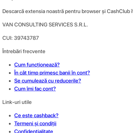
Descarcă extensia noastră pentru browser și CashClub îți d
VAN CONSULTING SERVICES S.R.L.
CUI: 39743787
Întrebări frecvente
Cum funcționează?
În cât timp primesc banii în cont?
Se cumulează cu reducerile?
Cum îmi fac cont?
Link-uri utile
Ce este cashback?
Termeni și condiții
Confidențialitate