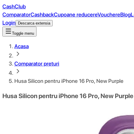
CashClub
Comparator
Cashback
Cupoane reducere
Vouchere
Blog
L
Login
Descarca extensia
Toggle menu
Acasa
Comparator preturi
Husa Silicon pentru iPhone 16 Pro, New Purple
Husa Silicon pentru iPhone 16 Pro, New Purple