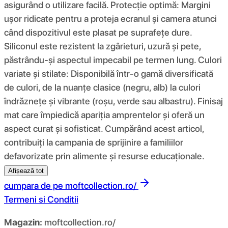
asigurând o utilizare facilă. Protecție optimă: Margini
ușor ridicate pentru a proteja ecranul și camera atunci
când dispozitivul este plasat pe suprafețe dure.
Siliconul este rezistent la zgârieturi, uzură și pete,
păstrându-și aspectul impecabil pe termen lung. Culori
variate și stilate: Disponibilă într-o gamă diversificată
de culori, de la nuanțe clasice (negru, alb) la culori
îndrăznețe și vibrante (roșu, verde sau albastru). Finisaj
mat care împiedică apariția amprentelor și oferă un
aspect curat și sofisticat. Cumpărând acest articol,
contribuiți la campania de sprijinire a familiilor
defavorizate prin alimente și resurse educaționale.
Afișează tot
cumpara de pe
moftcollection.ro/
Termeni si Conditii
Magazin:
moftcollection.ro/