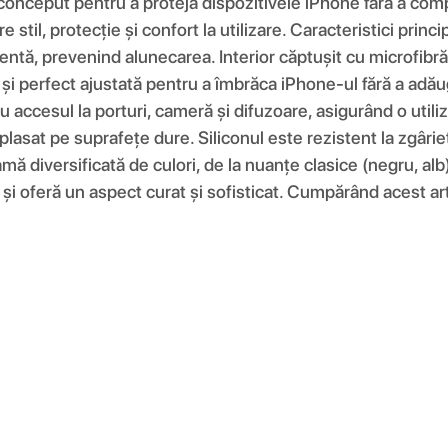
 conceput pentru a proteja dispozitivele iPhone fără a comp
re stil, protecție și confort la utilizare. Caracteristici pri
entă, prevenind alunecarea. Interior căptușit cu microfibră 
e și perfect ajustată pentru a îmbrăca iPhone-ul fără a adău
 accesul la porturi, cameră și difuzoare, asigurând o utiliz
plasat pe suprafețe dure. Siliconul este rezistent la zgâri
amă diversificată de culori, de la nuanțe clasice (negru, alb
și oferă un aspect curat și sofisticat. Cumpărând acest artic