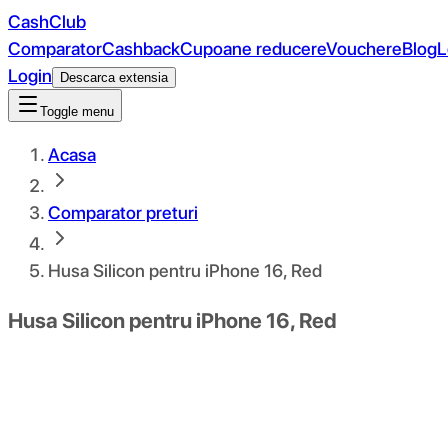
CashClub
Comparator
Cashback
Cupoane reducere
Vouchere
Blog
L
Login
Descarca extensia
Toggle menu
Acasa
Comparator preturi
Husa Silicon pentru iPhone 16, Red
Husa Silicon pentru iPhone 16, Red