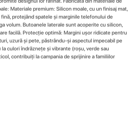
romite designul lor rafinat. Fabricată din materiale de
ncipale: Materiale premium: Silicon moale, cu un finisaj mat,
fină, protejând spatele și marginile telefonului de
ga volum. Butoanele laterale sunt acoperite cu silicon,
are facilă. Protecție optimă: Margini ușor ridicate pentru
eturi, uzură și pete, păstrându-și aspectul impecabil pe
) la culori îndrăznețe și vibrante (roșu, verde sau
ol, contribuiți la campania de sprijinire a familiilor