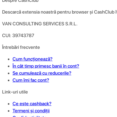
Despre CashClub
Descarcă extensia noastră pentru browser și CashClub îți d
VAN CONSULTING SERVICES S.R.L.
CUI: 39743787
Întrebări frecvente
Cum funcționează?
În cât timp primesc banii în cont?
Se cumulează cu reducerile?
Cum îmi fac cont?
Link-uri utile
Ce este cashback?
Termeni și condiții