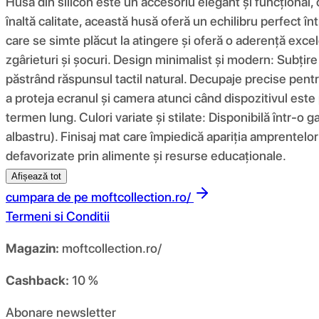
Husa din silicon este un accesoriu elegant și funcțional,
înaltă calitate, această husă oferă un echilibru perfect înt
care se simte plăcut la atingere și oferă o aderență excel
zgârieturi și șocuri. Design minimalist și modern: Subțir
păstrând răspunsul tactil natural. Decupaje precise pentru
a proteja ecranul și camera atunci când dispozitivul este 
termen lung. Culori variate și stilate: Disponibilă într-o g
albastru). Finisaj mat care împiedică apariția amprentelor 
defavorizate prin alimente și resurse educaționale.
Afișează tot
cumpara de pe
moftcollection.ro/
Termeni si Conditii
Magazin:
moftcollection.ro/
Cashback:
10 %
Abonare newsletter