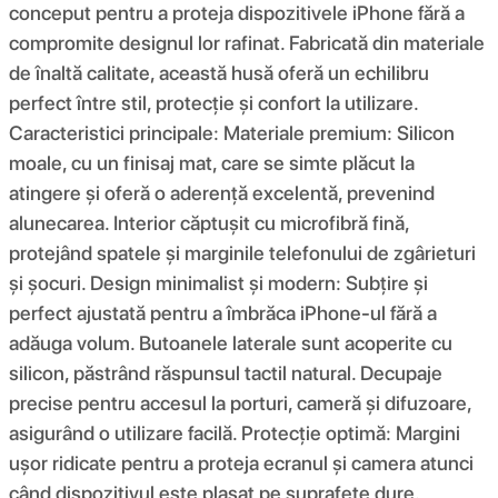
conceput pentru a proteja dispozitivele iPhone fără a
compromite designul lor rafinat. Fabricată din materiale
de înaltă calitate, această husă oferă un echilibru
perfect între stil, protecție și confort la utilizare.
Caracteristici principale: Materiale premium: Silicon
moale, cu un finisaj mat, care se simte plăcut la
atingere și oferă o aderență excelentă, prevenind
alunecarea. Interior căptușit cu microfibră fină,
protejând spatele și marginile telefonului de zgârieturi
și șocuri. Design minimalist și modern: Subțire și
perfect ajustată pentru a îmbrăca iPhone-ul fără a
adăuga volum. Butoanele laterale sunt acoperite cu
silicon, păstrând răspunsul tactil natural. Decupaje
precise pentru accesul la porturi, cameră și difuzoare,
asigurând o utilizare facilă. Protecție optimă: Margini
ușor ridicate pentru a proteja ecranul și camera atunci
când dispozitivul este plasat pe suprafețe dure.