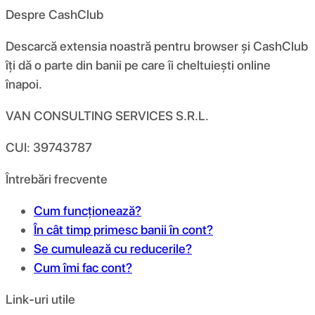
Despre CashClub
Descarcă extensia noastră pentru browser și CashClub
îți dă o parte din banii pe care îi cheltuiești online
înapoi.
VAN CONSULTING SERVICES S.R.L.
CUI: 39743787
Întrebări frecvente
Cum funcționează?
În cât timp primesc banii în cont?
Se cumulează cu reducerile?
Cum îmi fac cont?
Link-uri utile