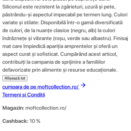
Siliconul este rezistent la zgârieturi, uzură și pete,
păstrându-și aspectul impecabil pe termen lung. Culori
variate și stilate: Disponibilă într-o gamă diversificată
de culori, de la nuanțe clasice (negru, alb) la culori
îndrăznețe și vibrante (roșu, verde sau albastru). Finisaj
mat care împiedică apariția amprentelor și oferă un
aspect curat și sofisticat. Cumpărând acest articol,
contribuiți la campania de sprijinire a familiilor
defavorizate prin alimente și resurse educaționale.
Afișează tot
cumpara de pe
moftcollection.ro/
Termeni si Conditii
Magazin:
moftcollection.ro/
Cashback:
10 %