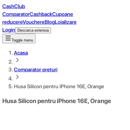
CashClub
Comparator
Cashback
Cupoane
reducere
Vouchere
Blog
Loializare
Login
Descarca extensia
Toggle menu
Acasa
Comparator preturi
Husa Silicon pentru iPhone 16E, Orange
Husa Silicon pentru iPhone 16E, Orange