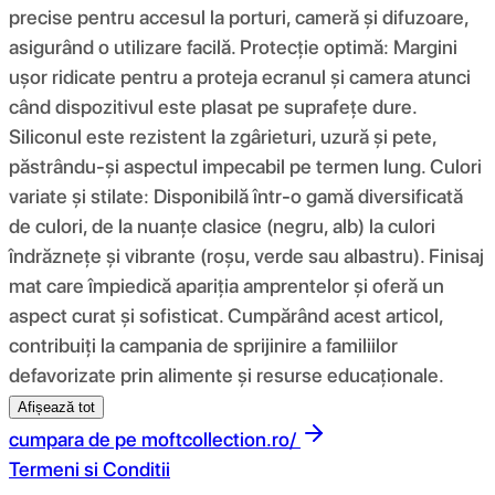
precise pentru accesul la porturi, cameră și difuzoare,
asigurând o utilizare facilă. Protecție optimă: Margini
ușor ridicate pentru a proteja ecranul și camera atunci
când dispozitivul este plasat pe suprafețe dure.
Siliconul este rezistent la zgârieturi, uzură și pete,
păstrându-și aspectul impecabil pe termen lung. Culori
variate și stilate: Disponibilă într-o gamă diversificată
de culori, de la nuanțe clasice (negru, alb) la culori
îndrăznețe și vibrante (roșu, verde sau albastru). Finisaj
mat care împiedică apariția amprentelor și oferă un
aspect curat și sofisticat. Cumpărând acest articol,
contribuiți la campania de sprijinire a familiilor
defavorizate prin alimente și resurse educaționale.
Afișează tot
cumpara de pe
moftcollection.ro/
Termeni si Conditii