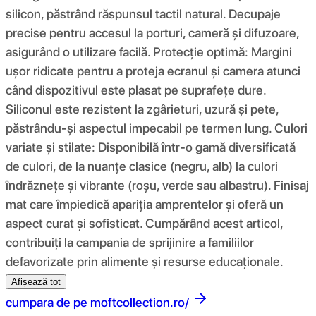
silicon, păstrând răspunsul tactil natural. Decupaje
precise pentru accesul la porturi, cameră și difuzoare,
asigurând o utilizare facilă. Protecție optimă: Margini
ușor ridicate pentru a proteja ecranul și camera atunci
când dispozitivul este plasat pe suprafețe dure.
Siliconul este rezistent la zgârieturi, uzură și pete,
păstrându-și aspectul impecabil pe termen lung. Culori
variate și stilate: Disponibilă într-o gamă diversificată
de culori, de la nuanțe clasice (negru, alb) la culori
îndrăznețe și vibrante (roșu, verde sau albastru). Finisaj
mat care împiedică apariția amprentelor și oferă un
aspect curat și sofisticat. Cumpărând acest articol,
contribuiți la campania de sprijinire a familiilor
defavorizate prin alimente și resurse educaționale.
Afișează tot
cumpara de pe
moftcollection.ro/