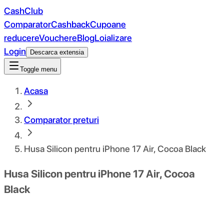
CashClub
Comparator
Cashback
Cupoane
reducere
Vouchere
Blog
Loializare
Login
Descarca extensia
Toggle menu
Acasa
Comparator preturi
Husa Silicon pentru iPhone 17 Air, Cocoa Black
Husa Silicon pentru iPhone 17 Air, Cocoa
Black